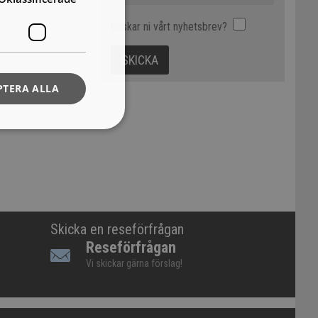
Önskar ni vårt nyhetsbrev?
PTERA ALLA
Skicka en reseförfrågan
Reseförfrågan
Vi skickar gärna förslag!