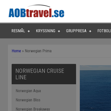
RESMÅL
KRYSSNING
GRUPPRESA
FOTBOL
Home
»
Norwegian Prima
NORWEGIAN CRUISE
LINE
Norwegian Aqua
Norwegian Bliss
Norwegian Breakaway