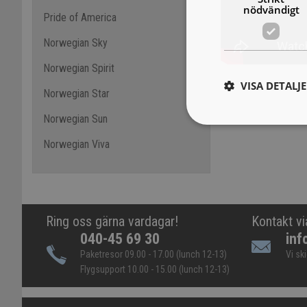
nödvändigt
Pride of America
Norwegian Sky
Norwegian Spirit
VISA DETALJ
Norwegian Star
Norwegian Sun
Norwegian Viva
Ring oss gärna vardagar!
Kontakt vi
040-45 69 30
inf
Paketresor 09.00 - 17.00 (lunch 12-13)
Vi sk
Flygsupport 10.00 - 15.00 (lunch 12-13)