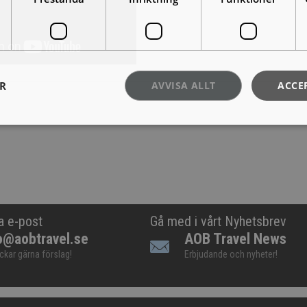
ER
AVVISA ALLT
ACCE
a e-post
Gå med i vårt Nyhetsbrev
o@aobtravel.se
AOB Travel News
ickar gärna förslag!
Erbjudande och nyheter!