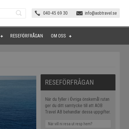
040-45 69 30
info@aobtravel.se
RESEFÖRFRÅGAN
OM OSS
RESEFÖRFRÅGAN
När du fyller i Övriga önskemål rutan
ger du ditt samtycke till att AOB
Travel AB behandlar dessa uppgifter.