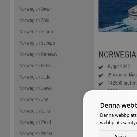
Norwegian Dawn
Norwegian Epic
Norwegian Encore
Norwegian Escape
NORWEGIA
Norwegian Getaway
Norwegian Gem
Byggt 2022
294 meter lång
Norwegian Jade
142500 brutto
Norwegian Jewel
3100 gäster
Norwegian Joy
16 däck
Denna webb
Norwegian Luna
Denna webbplats 
webbplats samtyck
Norwegian Pearl
Norwegian Prima
Strikt