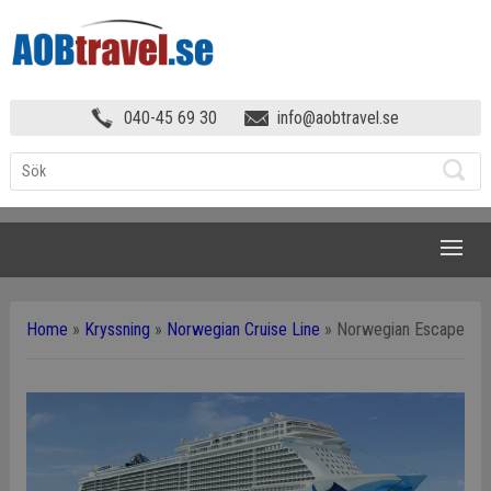
040-45 69 30
info@aobtravel.se
NAVIGATION
Home
»
Kryssning
»
Norwegian Cruise Line
»
Norwegian Escape