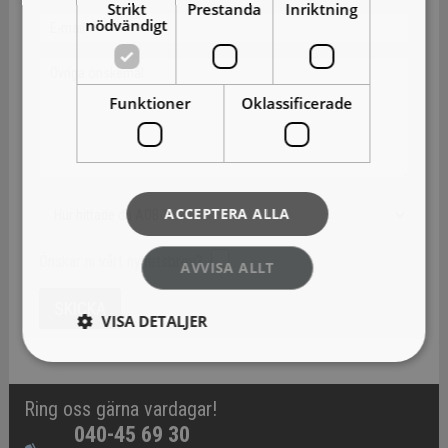
Strikt
Prestanda
Inriktning
nödvändigt
Funktioner
Oklassificerade
ACCEPTERA ALLA
Önskar ni vårt nyhetsbrev?
AVVISA ALLT
VISA DETALJER
Ring oss gärna vardagar!
040-45 69 30