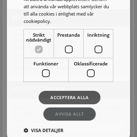
att använda vår webbplats samtycker du
till alla cookies i enlighet med vår
MALAYSIA
cookiepolicy.
Läs mer
Kuala Lumpur & Langkawi!
Strikt
Prestanda
Inriktning
nödvändigt
Kuala Lumpur, Borneo & Langkawi!
Kuala Lumpur, Penang & Langkawi!
Penang, Langkawi & Koh Lipe!
Kuala Lumpur, Taman Negara & Langkawi!
Funktioner
Oklassificerade
Lyxkryssning till Thailand, Malaysia & Indonesien!
RESEFÖRFRÅGAN
ACCEPTERA ALLA
När du fyller i Övriga önskemål rutan ger du ditt samtycke
AVVISA ALLT
till att AOB Travel AB behandlar dessa uppgifter.
VISA DETALJER