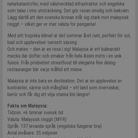
naturkatastrofer, med välutvecklad infrastruktur och engelska
som talas i stor utsträckning. Det gör resan smidig och bekväm.
Lägg därtill att den svenska kronan står sig stark mot malaysisk
ringgit – vilket ger er mer valuta för pengarna!
Med sitt tropiska klimat är det sommar året runt, perfekt för sol,
bad och upplevelser oavsett säsong.
Och maten – den är en resa i sig! Malaysia är ett kulinariskt
mecka där dofter och smaker från hela Asien möts i en unik
fusion. Från prisbelönt streetfood till eleganta fine dining-
restauranger blir varje måltid ett minne.
Malaysia är inte bara en destination. Det är en upplevelse av
kontraster, värme och mångfald – ett land som överraskar,
berör och får dig att vilja stanna lite längre!
Fakta om Malaysia:
Tidzon: +6 timmar svensk tid
Valuta: Malaysisk ringgit (MYR)
Språk: 137 levande språk (engelska fungerar bra)
Antal invånare: 35 miljoner