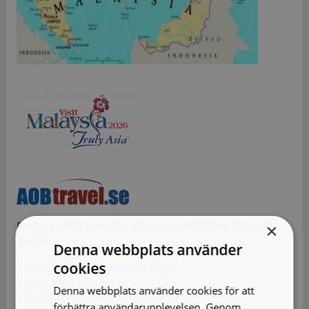
×
RING OSS FÖR BOKNING OCH ÖVRIG INFORMATION 040-
456930
Denna webbplats använder
cookies
» Reseförfrågan:
Skicka en förfrågan
» Email:
info@aobtravel.se
Denna webbplats använder cookies för att
» Telefon: 040-45 69 30
förbättra användarupplevelsen. Genom