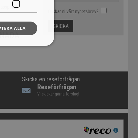
passport.
Önskar ni vårt nyhetsbrev?
PTERA ALLA
ANADA
Skicka en reseförfrågan
Reseförfrågan
Vi skickar gärna förslag!