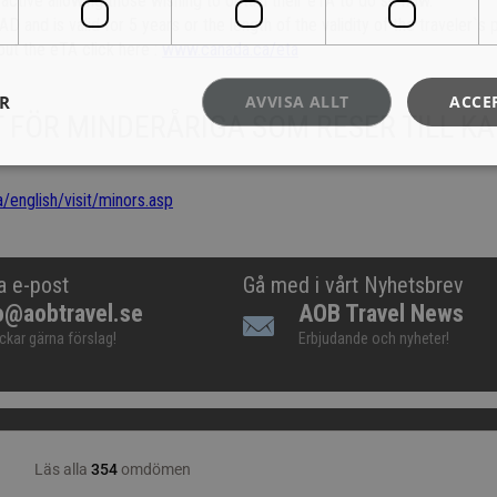
 active allowing those wishing to obtain their eTA to do so now.
 and is valid for 5 years or the length of the validity of the traveler`s 
out the eTA click here :
www.canada.ca/eta
ER
AVVISA ALLT
ACCE
FÖR MINDERÅRIGA SOM RESER TILL K
/english/visit/minors.asp
a e-post
Gå med i vårt Nyhetsbrev
o@aobtravel.se
AOB Travel News
ickar gärna förslag!
Erbjudande och nyheter!