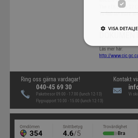
website is currently
The eTA costs $7 CAD
To find out more ab
VISA DETALJ
DOKUMENT 
Läs mer här:
http://www.cic.gc.ca
Ring oss gärna vardagar!
Kontakt vi
040-45 69 30
inf
Paketresor 09.00 - 17.00 (lunch 12-13)
Vi sk
Flygsupport 10.00 - 15.00 (lunch 12-13)