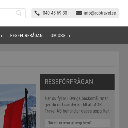
040-45 69 30
info@aobtravel.se
RESEFÖRFRÅGAN
OM OSS
RESEFÖRFRÅGAN
När du fyller i Övriga önskemål rutan
ger du ditt samtycke till att AOB
Travel AB behandlar dessa uppgifter.