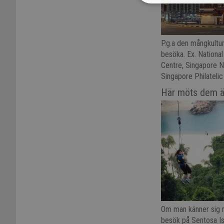
P.g.a den mångkultur
besöka. Ex. Nationa
Centre, Singapore N
Singapore Philateli
Här möts dem äv
Om man känner sig n
besök på Sentosa Is