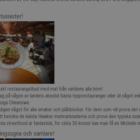
usiaster!
tiskt restaurangutbud med mat från världens alla hörn!
ag på någon av landets absolut bästa topprestauranger eller ät något en
ysiga Chinatown.
kligen något för alla smaker och plånböcker. För dem som vill prova det
att besöka de kända Hawker matmarknaderna och prova den typiska nude
ta streetfood är fantastisk,
för cirka 30 kronor kan man få en Michelin-m
ingsugna och samlare!