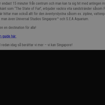
r endast 15 minuter från centrum och man kan ta sig hit med antingen me
 känt som “The State of Fun”, erbjuder vackra vita sandstränder såsom
r hittar man också allt för den äventyrslystna såsom ex. zipline, vattenp
ar man även Universal Studios Singapore™ och S.E.A Aquarium.
n en destination för alla!
m guide här:
 redan idag så berättar vi mer – vi kan Singapore!