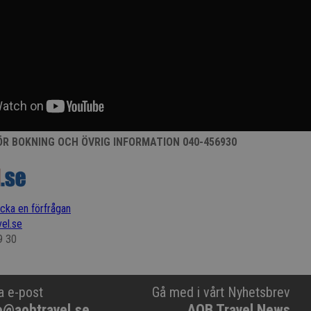
R BOKNING OCH ÖVRIG INFORMATION 040-456930
icka en förfrågan
el.se
9 30
a e-post
Gå med i vårt Nyhetsbrev
o@aobtravel.se
AOB Travel News