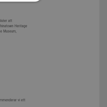
skéer att
Chinatown Heritage
nce Museum,
ommenderar vi ett