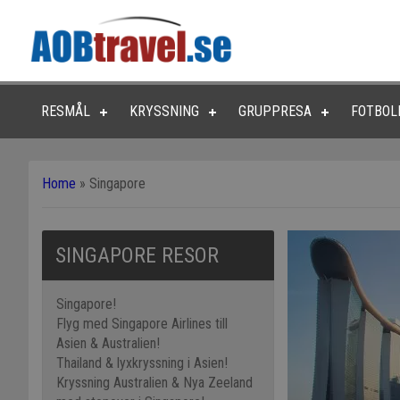
RESMÅL
KRYSSNING
GRUPPRESA
FOTBOL
Home
»
Singapore
SINGAPORE RESOR
Singapore!
Flyg med Singapore Airlines till
Asien & Australien!
Thailand & lyxkryssning i Asien!
Kryssning Australien & Nya Zeeland