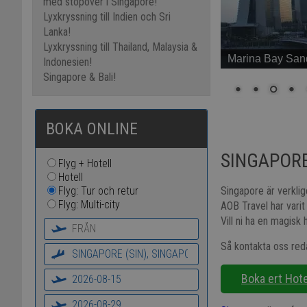
med stopover i Singapore!
Lyxkryssning till Indien och Sri
Lanka!
Lyxkryssning till Thailand, Malaysia &
Marina Bay San
Indonesien!
Singapore & Bali!
SINGAPOR
Singapore är verklig
AOB Travel har varit
Vill ni ha en magis
Så kontakta oss re
Boka ert Hote