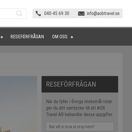
040-45 69 30
info@aobtravel.se
RESEFÖRFRÅGAN
OM OSS
RESEFÖRFRÅGAN
När du fyller i Övriga önskemål rutan
ger du ditt samtycke till att AOB
Travel AB behandlar dessa uppgifter.