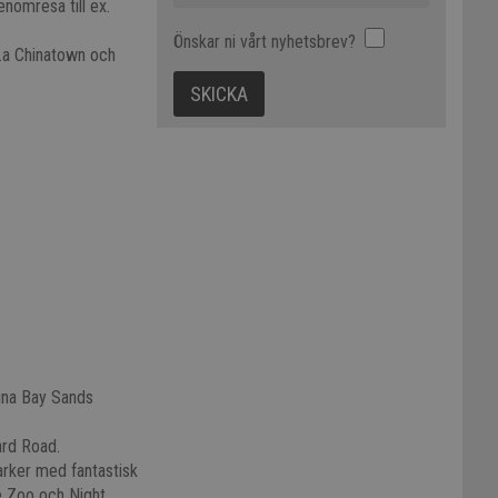
nomresa till ex.
Önskar ni vårt nyhetsbrev?
l.a Chinatown och
rina Bay Sands
ard Road.
arker med fantastisk
re Zoo och Night