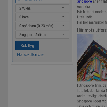
Singapore
är en fant
Australien!
Här hittar ni modern
Little India.
Här bor människor fr
Här möts utfors
I Singapore finns de
hotellet, den kända 
Andra trevliga distr
Singapore ligger vid
natur och djurliv ex