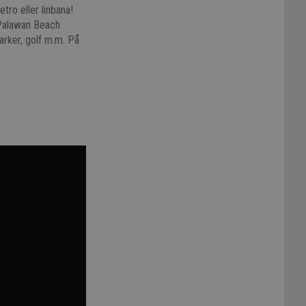
tro eller linbana!
 Palawan Beach
arker, golf m.m. På