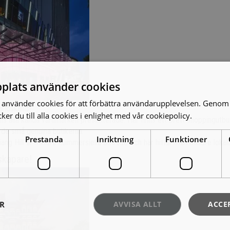
plats använder cookies
använder cookies för att förbättra användarupplevelsen. Genom 
ärldskänd!
er du till alla cookies i enlighet med vår cookiepolicy.
Läs mer
s alla kända varumärken presenterade. Här finns ett brett shoppingutbud
l de små genuina butikerna.
Prestanda
Inriktning
Funktioner
ang Hill är mindre kommersiella område och här hittar man mindre lokala
skapare!
ER
AVVISA ALLT
ACCE