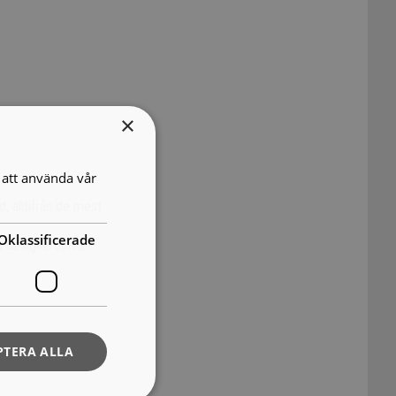
×
att använda vår
, alltifrån de mest
Oklassificerade
 designerbutiker.
PTERA ALLA