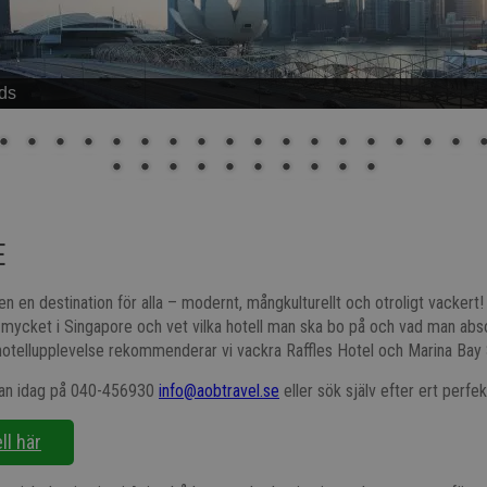
ds
E
en en destination för alla – modernt, mångkulturellt och otroligt vackert!
 mycket i Singapore och vet vilka hotell man ska bo på och vad man absol
k hotellupplevelse rekommenderar vi vackra Raffles Hotel och Marina Bay
dan idag på 040-456930
info@aobtravel.se
eller sök själv efter ert perfek
ll här