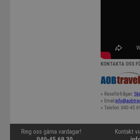
KONTAKTA OSS FÖ
» Reseförfrågan:
Sk
» Email:
info@aobtrav
» Telefon: 040-45 6
Ring oss gärna vardagar!
Kontakt vi
040-45 69 30
inf