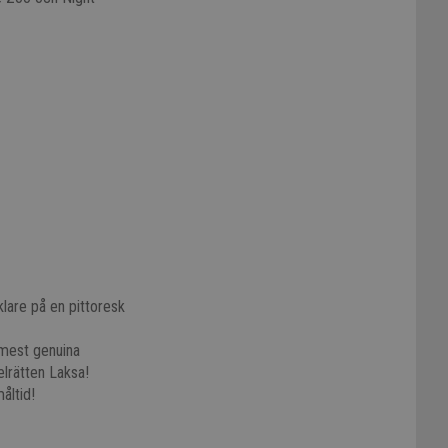
klare på en pittoresk
 mest genuina
lrätten Laksa!
åltid!