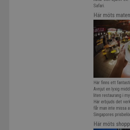
Safari.
Här möts matent
Här finns ett fantas
Avnjut en lyxig midd
liten restaurang i m
Här erbjuds det ver
får man inte missa 
Singapores prisbelön
Här möts shopp