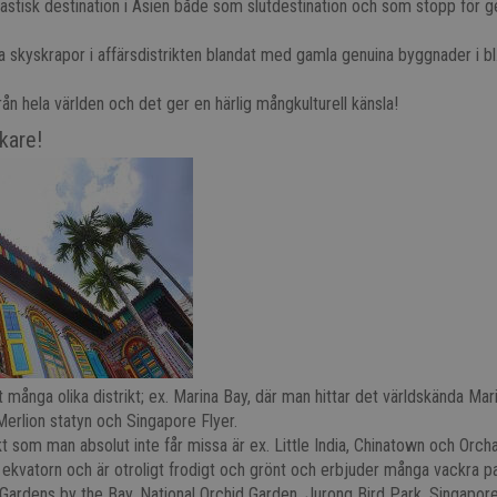
astisk destination i Asien både som slutdestination och som stopp för ge
a skyskrapor i affärsdistrikten blandat med gamla genuina byggnader i b
ån hela världen och det ger en härlig mångkulturell känsla!
kare!
t många olika distrikt; ex. Marina Bay, där man hittar det världskända Ma
Merlion statyn och Singapore Flyer.
ikt som man absolut inte får missa är ex. Little India, Chinatown och Orch
 ekvatorn och är otroligt frodigt och grönt och erbjuder många vackra p
. Gardens by the Bay, National Orchid Garden, Jurong Bird Park, Singapo