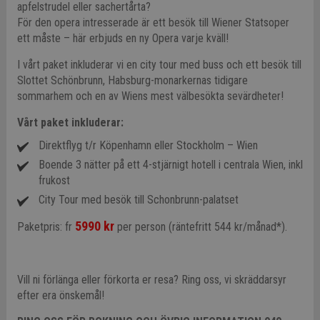
apfelstrudel eller sachertårta?
För den opera intresserade är ett besök till Wiener Statsoper
ett måste – här erbjuds en ny Opera varje kväll!
I vårt paket inkluderar vi en city tour med buss och ett besök till
Slottet Schönbrunn, Habsburg-monarkernas tidigare
sommarhem och en av Wiens mest välbesökta sevärdheter!
Vårt paket inkluderar:
Direktflyg t/r Köpenhamn eller Stockholm – Wien
Boende 3 nätter på ett 4-stjärnigt hotell i centrala Wien, inkl
frukost
City Tour med besök till Schonbrunn-palatset
5990 kr
Paketpris: fr
per person (räntefritt 544 kr/månad*).
Vill ni förlänga eller förkorta er resa? Ring oss, vi skräddarsyr
efter era önskemål!