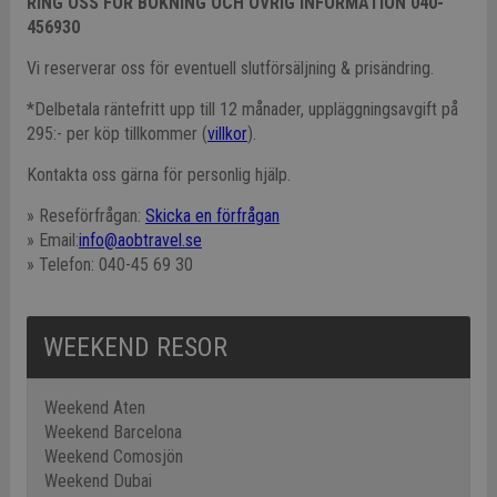
RING OSS FÖR BOKNING OCH ÖVRIG INFORMATION 040-
456930
Vi reserverar oss för eventuell slutförsäljning & prisändring.
*Delbetala räntefritt upp till 12 månader, uppläggningsavgift på
295:- per köp tillkommer (
villkor
).
Kontakta oss gärna för personlig hjälp.
» Reseförfrågan:
Skicka en förfrågan
» Email:
info@aobtravel.se
» Telefon: 040-45 69 30
WEEKEND RESOR
Weekend Aten
Weekend Barcelona
Weekend Comosjön
Weekend Dubai