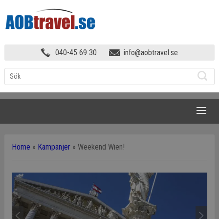
040-45 69 30
info@aobtravel.se
NAVIGATION
Home
»
Kampanjer
»
Weekend Wien!