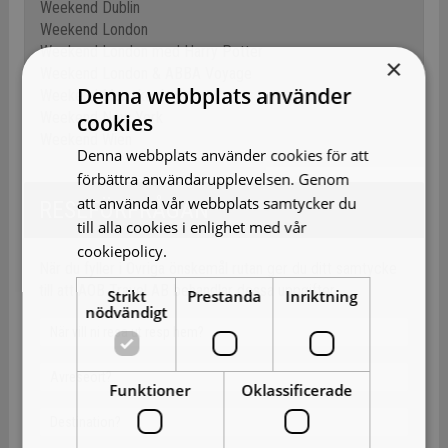
Weekend Dublin
Weekend London
Weekend London med Harry Potter
×
Weekend London & ABBA Voyage
Denna webbplats använder
Weekend Marrakech
Weekend New York
cookies
Weekend Wien
Denna webbplats använder cookies för att
förbättra användarupplevelsen. Genom
att använda vår webbplats samtycker du
RESEFÖRFRÅGAN
till alla cookies i enlighet med vår
cookiepolicy.
Läs mer
När du fyller i Övriga önskemål rutan ger du ditt samtycke
till att AOB Travel AB behandlar dessa uppgifter.
Strikt
Prestanda
Inriktning
nödvändigt
Funktioner
Oklassificerade