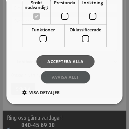
Strikt
Prestanda
Inriktning
nödvändigt
Funktioner
Oklassificerade
ACCEPTERA ALLA
Önskar ni vårt nyhetsbrev?
AVVISA ALLT
VISA DETALJER
Ring oss gärna vardagar!
040-45 69 30