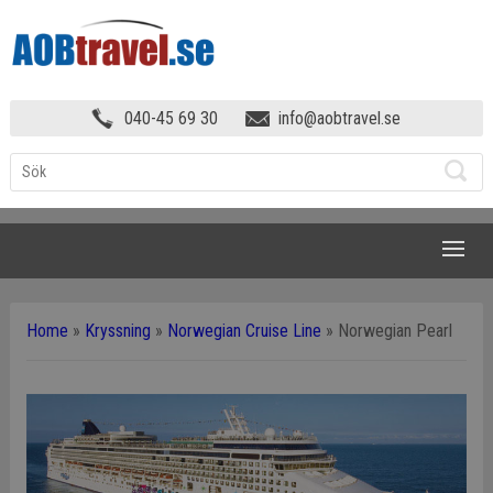
040-45 69 30
info@aobtravel.se
NAVIGATION
Home
»
Kryssning
»
Norwegian Cruise Line
»
Norwegian Pearl