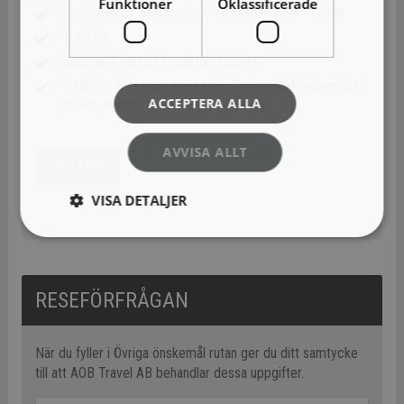
Funktioner
Oklassificerade
Direktflyg t/r Stockholm eller Köpenhamn – Dubai
Transfer
Boende 1 natt på hotell inkl frukost
7 nätters kryssning med MSC Cruises inkl helpension,
ACCEPTERA ALLA
dricks, skatter & trevlig underhållning!
AVVISA ALLT
LÄS MER
VISA DETALJER
RESEFÖRFRÅGAN
När du fyller i Övriga önskemål rutan ger du ditt samtycke
till att AOB Travel AB behandlar dessa uppgifter.