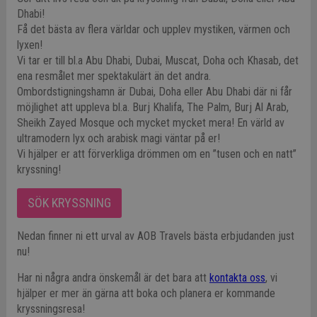
Dhabi!
Få det bästa av flera världar och upplev mystiken, värmen och
lyxen!
Vi tar er till bl.a Abu Dhabi, Dubai, Muscat, Doha och Khasab, det
ena resmålet mer spektakulärt än det andra.
Ombordstigningshamn är Dubai, Doha eller Abu Dhabi där ni får
möjlighet att uppleva bl.a. Burj Khalifa, The Palm, Burj Al Arab,
Sheikh Zayed Mosque och mycket mycket mera! En värld av
ultramodern lyx och arabisk magi väntar på er!
Vi hjälper er att förverkliga drömmen om en ”tusen och en natt”
kryssning!
SÖK KRYSSNING
Nedan finner ni ett urval av AOB Travels bästa erbjudanden just
nu!
Har ni några andra önskemål är det bara att
kontakta oss
, vi
hjälper er mer än gärna att boka och planera er kommande
kryssningsresa!