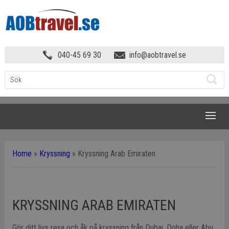
040-45 69 30
info@aobtravel.se
NAVIGATION
Home
»
Kryssning
»
Kryssning Arab Emiraten
KRYSSNING ARAB EMIRATEN
Gör ditt livs resa och åk på kryssning från Dubai, Doha eller Abu