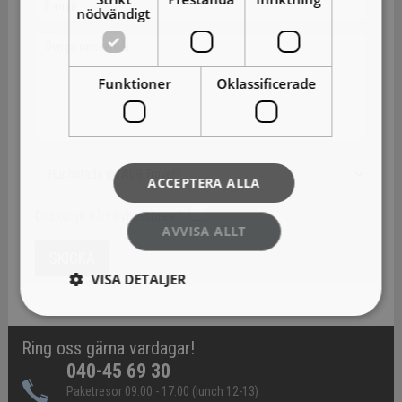
nödvändigt
Funktioner
Oklassificerade
ACCEPTERA ALLA
Önskar ni vårt nyhetsbrev?
AVVISA ALLT
VISA DETALJER
Ring oss gärna vardagar!
040-45 69 30
Paketresor 09.00 - 17.00 (lunch 12-13)