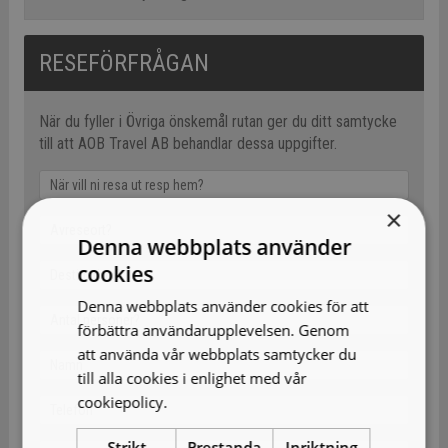
RESEFÖRFRÅGAN
När du fyller i Övriga önskemål rutan ger du ditt samtycke
till att AOB Travel AB behandlar dessa uppgifter.
×
Denna webbplats använder
cookies
Denna webbplats använder cookies för att
förbättra användarupplevelsen. Genom
att använda vår webbplats samtycker du
till alla cookies i enlighet med vår
cookiepolicy.
Läs mer
Strikt
Prestanda
Inriktning