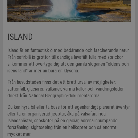
ISLAND
Island är en fantastisk ö med bedårande och fascinerande natur.
Från safirblå is-grottor till oändliga lavafält fulla med sprickor –
vi kommer att övertyga dig att den gamla sloganen ”eldens och
isens land” är mer än bara en klyscha.
Från huvudstaden finns det ett brett urval av möjligheter:
vattenfall, glaciärer, vulkaner, varma källor och vandringsleder
direkt från National Geographic-dokumentärerna.
Du kan hyra bil eller ta buss för ett egenhändigt planerat äventyr,
eller ta en organiserad jeeptur, åka på valsafari, rida
Islandshästar, snöskoter på en glaciär, adrenalinpumpande
forsränning, sightseeing från en helikopter och så enormt
mycket mer.