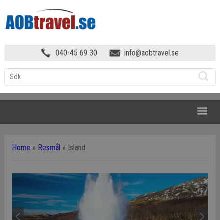
040-45 69 30
info@aobtravel.se
NAVIGATION
Home
»
Resmål
»
Island