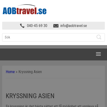
040-45 69 30
info@aobtravel.se
NAVIGATION
Home
»
Kryssning Asien
KRYSSNING ASIEN
En kryssning är det bästa sättet att få möjlighet att uppleva så