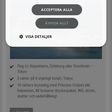
ACCEPTERA ALLA
AVVISA ALLT
VISA DETALJER
Flyg t/r Köpenhamn, Göteborg eller Stockholm –
Tokyo
2 nätter på 4 stjärnigt hotell i Tokyo
10 nätters kryssning med Princess Cruises inkl
helpension, All Inclusive dryckespaket, Wifi, dricks,
skatter och underhållning!