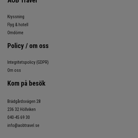
AOB Travel
Kryssning
Flyg & hotell
Omdöme
Policy / om oss
Integritetspolicy (GDPR)
Om oss
Kom på besök
Brädgårdsvägen 28
236 32 Höllviken
040-45 69 30
info@aobtravel.se