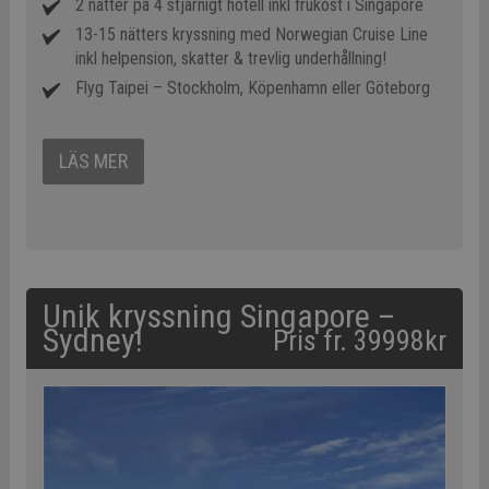
2 nätter på 4 stjärnigt hotell inkl frukost i Singapore
13-15 nätters kryssning med Norwegian Cruise Line
inkl helpension, skatter & trevlig underhållning!
Flyg Taipei – Stockholm, Köpenhamn eller Göteborg
LÄS MER
Unik kryssning Singapore –
Sydney!
Pris fr. 39998kr