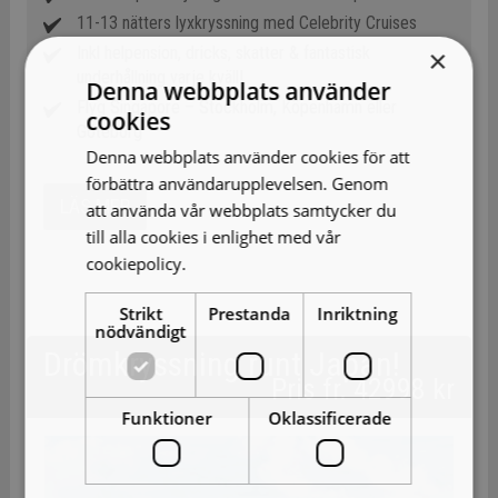
11-13 nätters lyxkryssning med Celebrity Cruises
Inkl helpension, dricks, skatter & fantastisk
×
underhållning varje kväll!
Denna webbplats använder
Flyg Singapore – Stockholm, Köpenhamn eller
cookies
Göteborg
Denna webbplats använder cookies för att
förbättra användarupplevelsen. Genom
LÄS MER
att använda vår webbplats samtycker du
till alla cookies i enlighet med vår
cookiepolicy.
Läs mer
Strikt
Prestanda
Inriktning
nödvändigt
Drömkryssning runt Japan!
Pris fr. 42998 kr
Funktioner
Oklassificerade