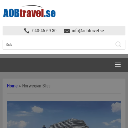
040-45 69 30
info@aobtravel.se
NAVIGATION
Home
»
Norwegian Bliss