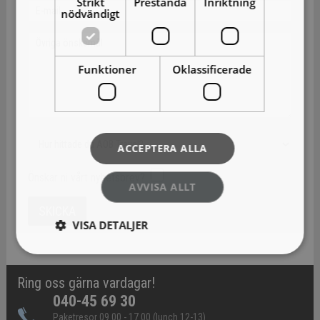
Strikt
Prestanda
Inriktning
nödvändigt
Funktioner
Oklassificerade
ACCEPTERA ALLA
Önskar ni vårt nyhetsbrev?
AVVISA ALLT
VISA DETALJER
Ring oss gärna vardagar!
040-45 69 30
Paketresor 09.00 - 17.00 (lunch 12-13)