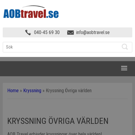
040-45 69 30
info@aobtravel.se
NAVIGATION
Home
»
Kryssning
»
Kryssning Övriga världen
KRYSSNING ÖVRIGA VÄRLDEN
AOB Travel erbjuder kryssningar över hela världen!