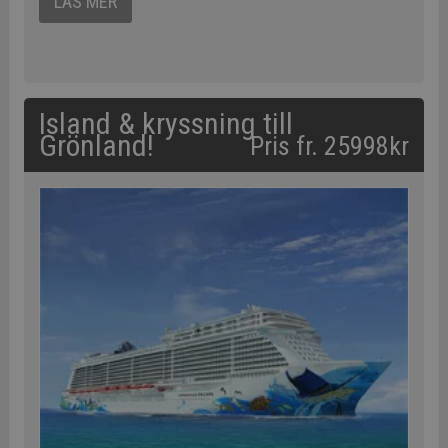
LÄS MER
Island & kryssning till
Grönland!
Pris fr. 25998kr