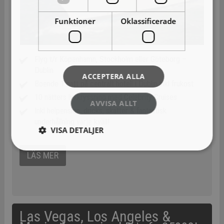
Funktioner
Oklassificerade
Flyg t/r Köpenhamn, Stockholm eller Göteborg –
Dublin
ACCEPTERA ALLA
Boende 1 natt på centralt hotell i Dublin inkl frukost
10 nätters lyxkryssning med Celebrity Cruises
AVVISA ALLT
Inkl helpension, dricks, skatter & fantastisk
underhållning varje kväll!
VISA DETALJER
LÄS MER
Las Vegas, Los Angeles &