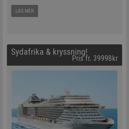
LÄS MER
Sydafrika & kryssning!
Pris fr. 39998kr