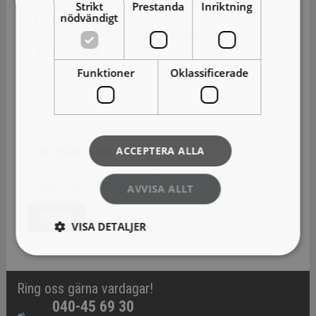
Strikt
Prestanda
Inriktning
nödvändigt
Funktioner
Oklassificerade
ACCEPTERA ALLA
Önskar ni vårt nyhetsbrev?
AVVISA ALLT
VISA DETALJER
Ring oss gärna vardagar!
040-45 69 30