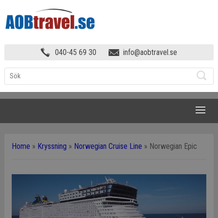
040-45 69 30
info@aobtravel.se
NAVIGATION
Home
»
Kryssning
»
Norwegian Cruise Line
»
Norwegian Epic