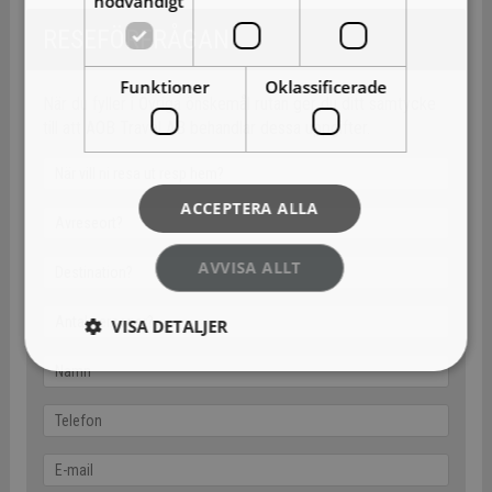
nödvändigt
RESEFÖRFRÅGAN
Funktioner
Oklassificerade
När du fyller i Övriga önskemål rutan ger du ditt samtycke
till att AOB Travel AB behandlar dessa uppgifter.
ACCEPTERA ALLA
AVVISA ALLT
VISA DETALJER