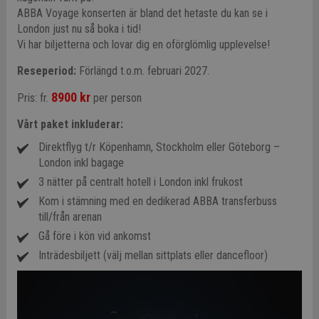
ABBA Voyage konserten är bland det hetaste du kan se i
London just nu så boka i tid!
Vi har biljetterna och lovar dig en oförglömlig upplevelse!
Reseperiod:
Förlängd t.o.m. februari 2027.
8900 kr
Pris: fr.
per person
Vårt paket inkluderar:
Direktflyg t/r Köpenhamn, Stockholm eller Göteborg –
London inkl bagage
3 nätter på centralt hotell i London inkl frukost
Kom i stämning med en dedikerad ABBA transferbuss
till/från arenan
Gå före i kön vid ankomst
Inträdesbiljett (välj mellan sittplats eller dancefloor)
Video
Player