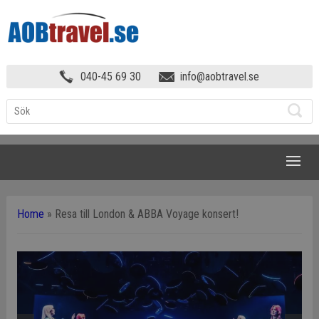
040-45 69 30
info@aobtravel.se
NAVIGATION
Home
»
Resa till London & ABBA Voyage konsert!