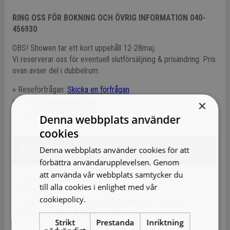
RING OSS FÖR BOKNING OCH ÖVRIG INFORMATION 040-
456930
OBS! Showen tar ett kort uppehåll 12-28maj.
Vi reserverar oss för eventuell slutförsäljning & prisändring. Pris
ovan avser del i dubbelrum.
» Reseförfrågan:
Skicka en förfrågan
» Email:
info@aobtravel.se
×
» Telefon: 040-45 69 30
Denna webbplats använder
cookies
ENGLAND RESOR
Denna webbplats använder cookies för att
förbättra användarupplevelsen. Genom
att använda vår webbplats samtycker du
Chelsea Flower Show
till alla cookies i enlighet med vår
Weekend London
cookiepolicy.
Läs mer
London & Harry Potter tur på Warner Bros. Studio!
Resa till London & ABBA Voyage konsert!
Strikt
Prestanda
Inriktning