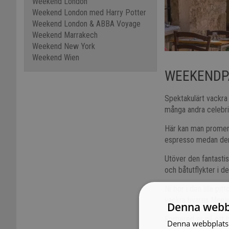
Weekend London
Weekend London med Harry Potter
Weekend London & ABBA Voyage
Weekend Marrakech
Weekend New York
Weekend Wien
WEEKENDPA
Spektakulärt vackra
många andra celebrit
Här kan man promene
espresso medan den 
Utöver den fantastis
och båtutflykter i de
Ni bor i den lilla pi
vackra byarna Menag
Denna webb
Förbered er på ett 
Denna webbplats 