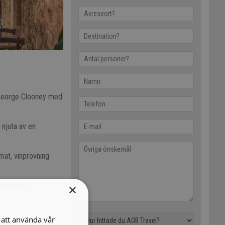
. George Clooney med
 njuta av en
 mat, vinprovning
ön ex. de
×
att använda vår