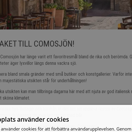
KET TILL COMOSJÖN!
 Comosjön har länge varit ett favoritresmål bland de rika och berömda
eter äger lyxvillor längs denna vackra sjö.
ra bland smala gränder med små butiker och konstgallerier. Varför inte
majestätiska utsikten står för underhållningen!
ka utsikten kan man tillbringa dagarna här med att njuta av god italiensk
t sköna klimatet.
ttoreska byn Bellagio och härifrån är det lätt att uppleva resten av Comosj
gio och Varenna dit man lätt tar sig med båt.
plats använder cookies
besök på en av Europas vackraste platser- Comosjön!
använder cookies för att förbättra användarupplevelsen. Genom 