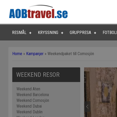
RESMÅL
KRYSSNING
GRUPPRESA
FOTBOL
Home
»
Kampanjer
»
Weekendpaket till Comosjön
WEEKEND RESOR
Weekend Aten
Weekend Barcelona
Weekend Comosjön
Weekend Dubai
Weekend Dublin