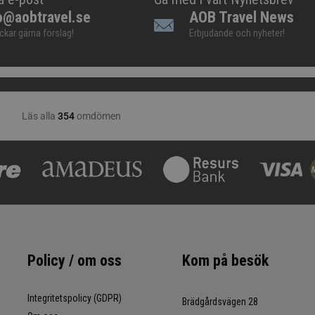
o@aobtravel.se
AOB Travel News
ickar gärna förslag!
Erbjudande och nyheter!
Policy / om oss
Kom på besök
Integritetspolicy (GDPR)
Brädgårdsvägen 28