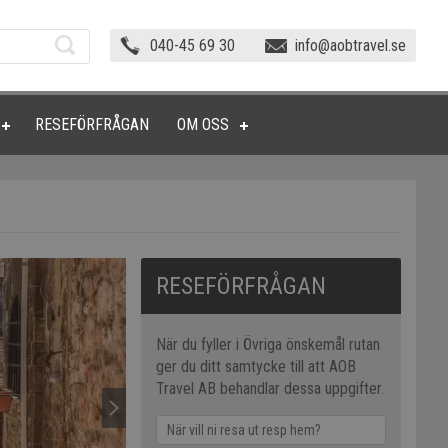
040-45 69 30
info@aobtravel.se
RESEFÖRFRÅGAN
OM OSS
RESEFÖRFRÅGAN
När du fyller i Övriga önskemål rutan
ger du ditt samtycke till att AOB
Travel AB behandlar dessa uppgifter.