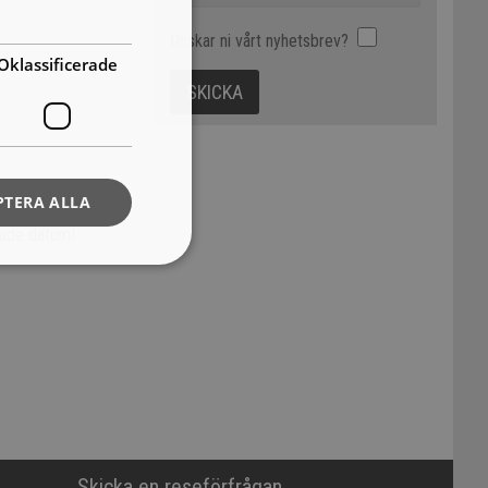
Önskar ni vårt nyhetsbrev?
Oklassificerade
PTERA ALLA
skade datum!
Skicka en reseförfrågan