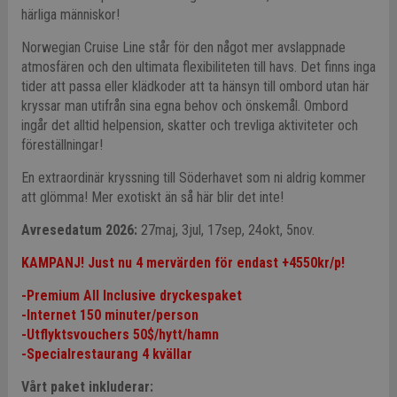
härliga människor!
Norwegian Cruise Line står för den något mer avslappnade
atmosfären och den ultimata flexibiliteten till havs. Det finns inga
tider att passa eller klädkoder att ta hänsyn till ombord utan här
kryssar man utifrån sina egna behov och önskemål. Ombord
ingår det alltid helpension, skatter och trevliga aktiviteter och
föreställningar!
En extraordinär kryssning till Söderhavet som ni aldrig kommer
att glömma! Mer exotiskt än så här blir det inte!
Avresedatum 2026:
27maj, 3jul, 17sep, 24okt, 5nov.
KAMPANJ! Just nu 4 mervärden för endast +4550kr/p!
-Premium All Inclusive dryckespaket
-Internet 150 minuter/person
-Utflyktsvouchers 50$/hytt/hamn
-Specialrestaurang 4 kvällar
Vårt paket inkluderar: