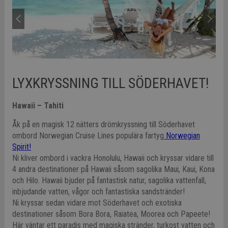
LYXKRYSSNING TILL SÖDERHAVET!
Hawaii – Tahiti
Åk på en magisk 12 nätters drömkryssning till Söderhavet
ombord Norwegian Cruise Lines populära fartyg
Norwegian
Spirit!
Ni kliver ombord i vackra Honolulu, Hawaii och kryssar vidare till
4 andra destinationer på Hawaii såsom sagolika Maui, Kaui, Kona
och Hilo. Hawaii bjuder på fantastisk natur, sagolika vattenfall,
inbjudande vatten, vågor och fantastiska sandstränder!
Ni kryssar sedan vidare mot Söderhavet och exotiska
destinationer såsom Bora Bora, Raiatea, Moorea och Papeete!
Här väntar ett paradis med magiska stränder, turkost vatten och