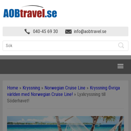
040-45 69 30
info@aobtravel.se
NAVIGATION
Home
»
Kryssning
»
Norwegian Cruise Line
»
Kryssning Övriga
världen med Norwegian Cruise Line!
»
Lyxkryssning till
Söderhavet!