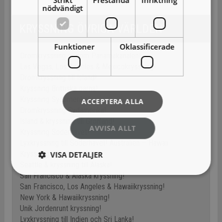
nödvändigt
KRYSSNING ÖVRIGA VÄRLDEN
Funktioner
Oklassificerade
Drömkryssning genom Panamakanalen!
Las Vegas, Los Angeles & Mexicokryssning!
Drömkryssning till Island!
Kryssning Brittiska öarna!
Kryssning Sydamerika!
ACCEPTERA ALLA
Drömkryssning Sydamerika!
Island & kryssning till Grönland!
AVVISA ALLT
Kryssning Söderhavet!
Lyxkryssning till Söderhavet! Australien – Hawaii
Kryssning i Alaska!
VISA DETALJER
Seattle & kryssning till Alaska!
San Francisco & Alaska kryssning!
San Francisco, Los Angeles & Hawaiikryssning!
New York & Hawaiikryssning!
Unik Jordenrunt kryssning!
Lyxkryssning till Indien och Sri Lanka!