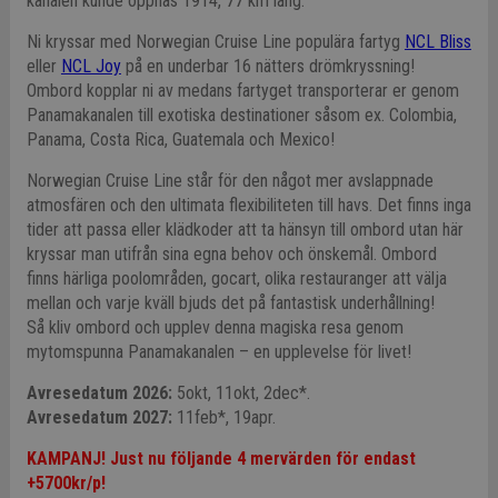
kanalen kunde öppnas 1914, 77 km lång.
Ni kryssar med Norwegian Cruise Line populära fartyg
NCL Bliss
eller
NCL Joy
på en underbar 16 nätters drömkryssning!
Ombord kopplar ni av medans fartyget transporterar er genom
Panamakanalen till exotiska destinationer såsom ex. Colombia,
Panama, Costa Rica, Guatemala och Mexico!
Norwegian Cruise Line står för den något mer avslappnade
atmosfären och den ultimata flexibiliteten till havs. Det finns inga
tider att passa eller klädkoder att ta hänsyn till ombord utan här
kryssar man utifrån sina egna behov och önskemål. Ombord
finns härliga poolområden, gocart, olika restauranger att välja
mellan och varje kväll bjuds det på fantastisk underhållning!
Så kliv ombord och upplev denna magiska resa genom
mytomspunna Panamakanalen – en upplevelse för livet!
Avresedatum 2026:
5okt, 11okt, 2dec*.
Avresedatum 2027:
11feb*, 19apr.
KAMPANJ! Just nu följande 4 mervärden för endast
+5700kr/p!