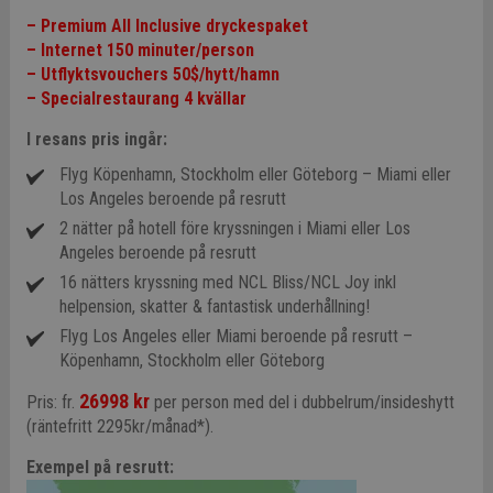
– Premium All Inclusive dryckespaket
– Internet 150 minuter/person
– Utflyktsvouchers 50$/hytt/hamn
– Specialrestaurang 4 kvällar
I resans pris ingår:
Flyg Köpenhamn, Stockholm eller Göteborg – Miami eller
Los Angeles beroende på resrutt
2 nätter på hotell före kryssningen i Miami eller Los
Angeles beroende på resrutt
16 nätters kryssning med NCL Bliss/NCL Joy inkl
helpension, skatter & fantastisk underhållning!
Flyg Los Angeles eller Miami beroende på resrutt –
Köpenhamn, Stockholm eller Göteborg
26998 kr
Pris: fr.
per person med del i dubbelrum/insideshytt
(räntefritt 2295kr/månad*).
Exempel på resrutt: