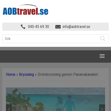
040-45 69 30
info@aobtravel.se
NAVIGATION
Home
»
Kryssning
»
Drömkryssning genom Panamakanalen!