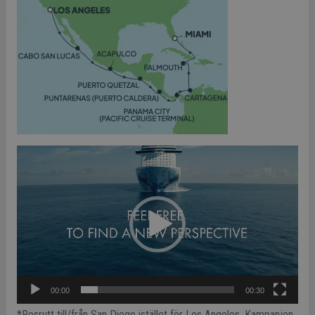
Video
Player
00:00
00:30
*Resrutt till/från San Diego istället för Los Angeles. Kampanjen