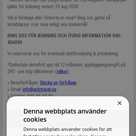
gäller för bokning senast 19 aug 2026.
Vill ni förlänga eller förkorta er resa? Ring oss gärna så
skräddarsyr vi er resa enligt era önskemål!
RING OSS FÖR BOKNING OCH ÖVRIG INFORMATION 040-
456930
Vi reserverar oss för eventuell slutförsäljning & prisändring.
*Delbetala räntefritt upp till 12 månader, uppläggningsavgift på
295:- per köp tillkommer (
villkor
).
» Reseförfrågan:
Skicka en förfrågan
» Email:
info@aobtravel.se
» Telefon: 040-45 69 30
×
Denna webbplats använder
KRYSSNING KARIBIEN
cookies
Denna webbplats använder cookies för att
Karibienkryssning med MSC World America!