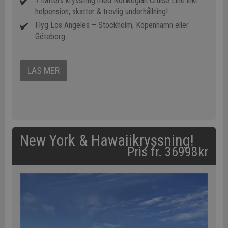
7 nätters kryssning med Norwegian Cruise Line inkl
helpension, skatter & trevlig underhållning!
Flyg Los Angeles – Stockholm, Köpenhamn eller
Göteborg
LÄS MER
New York & Hawaiikryssning!
Pris fr. 36998kr