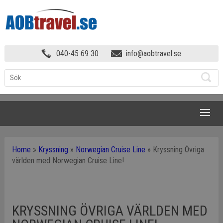
040-45 69 30
info@aobtravel.se
NAVIGATION
Home
»
Kryssning
»
Norwegian Cruise Line
»
Kryssning Övriga
världen med Norwegian Cruise Line!
KRYSSNING ÖVRIGA VÄRLDEN MED