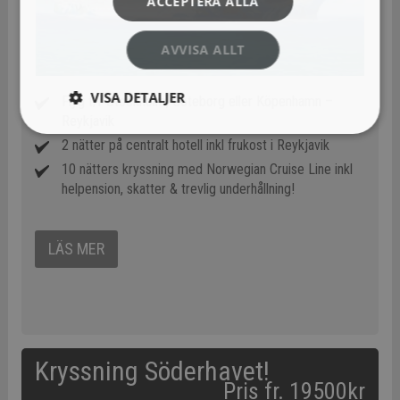
ACCEPTERA ALLA
AVVISA ALLT
VISA DETALJER
Flyg t/r Stockholm, Göteborg eller Köpenhamn –
Reykjavik
2 nätter på centralt hotell inkl frukost i Reykjavik
10 nätters kryssning med Norwegian Cruise Line inkl
helpension, skatter & trevlig underhållning!
LÄS MER
Kryssning Söderhavet!
Pris fr. 19500kr