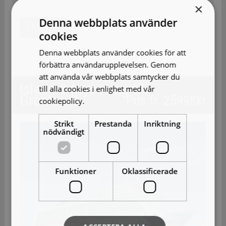
×
Denna webbplats använder
LÄS MER
cookies
Denna webbplats använder cookies för att
förbättra användarupplevelsen. Genom
att använda vår webbplats samtycker du
Island & kryssning till
till alla cookies i enlighet med vår
Grönland!
Pris fr. 25998kr
cookiepolicy.
Läs mer
Strikt
Prestanda
Inriktning
nödvändigt
Funktioner
Oklassificerade