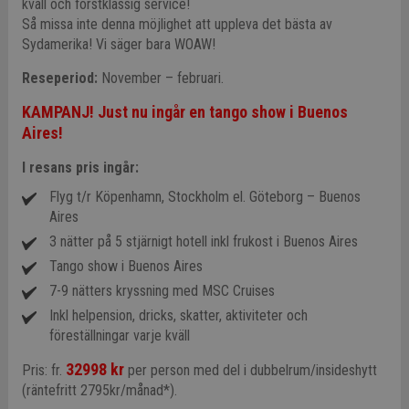
kväll och förstklassig service!
Så missa inte denna möjlighet att uppleva det bästa av
Sydamerika! Vi säger bara WOAW!
Reseperiod:
November – februari.
KAMPANJ! Just nu ingår en tango show i Buenos
Aires
!
I resans pris ingår:
Flyg t/r Köpenhamn, Stockholm el. Göteborg – Buenos
Aires
3 nätter på 5 stjärnigt hotell inkl frukost i Buenos Aires
Tango show i Buenos Aires
7-9 nätters kryssning med MSC Cruises
Inkl helpension, dricks, skatter, aktiviteter och
föreställningar varje kväll
32998 kr
Pris: fr.
per person med del i dubbelrum/insideshytt
(räntefritt 2795kr/månad*).