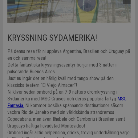
KRYSSNING SYDAMERIKA!
På denna resa får ni uppleva Argentina, Brasilien och Uruguay på
en och samma resa!
Detta fantastiska kryssningsäventyr börjar med 3 nätter i
pulserande Buenos Aires.
Just nu ingår det en härlig kväll med tango show på den
klassiska teatern “El Viejo Almacen”!
Ni kliver sedan ombord på en 7-9 nätters drömkryssning i
Sydamerika med MSC Cruises och deras populära fartyg
MSC
Fantasia.
Ni kommer besöka spännande destinationer såsom
vackra Rio de Janeiro med sin världskända strandremsa
Copacabana, men även Ilhabela och Camboriu i Brasilien samt
Uruguays häftiga huvudstad Montevideo!
Ombord ingår alltid helpension, dricks, trevlig underhållning varje