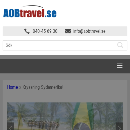
040-45 69 30
info@aobtravel.se
NAVIGATION
Home
»
Kryssning Sydamerika!