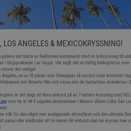
, LOS ANGELES & MEXICOKRYSSNING!
 uppleva det bästa av Kalifornien kombinerat med en lyxkryssning till u
er i färgsprakande Las Vegas. Här ingår det en häftig helikoptertur över
e utöver det vanliga!
Los Angeles, en av få städer som förknippas så mycket med drömmar! Up
 Hollywood och Beverly Hills och missa inte de fantastiska stränderna i
 Angeles är det dags att kliva ombord på en 7 nätters kryssning med NCL
Joy
som tar er till 4 sagolika destinationer i Mexico såsom Cabo San Luc
ada!
e står för den något mer avslappnade atmosfären och den ultimata flexibi
att passa eller klädkoder att ta hänsyn till ombord utan här kryssar man u
.