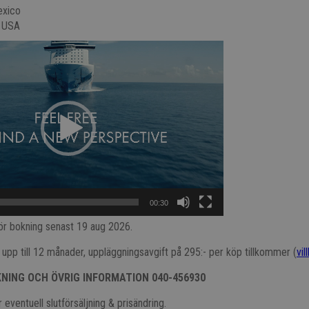
exico
, USA
00:30
ör bokning senast 19 aug 2026.
t upp till 12 månader, uppläggningsavgift på 295:- per köp tillkommer (
vil
KNING OCH ÖVRIG INFORMATION 040-456930
 eventuell slutförsäljning & prisändring.