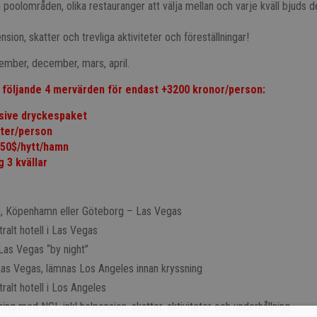
 poolområden, olika restauranger att välja mellan och varje kväll bjuds d
ension, skatter och trevliga aktiviteter och föreställningar!
mber, december, mars, april.
följande 4 mervärden för endast +3200 kronor/person:
usive dryckespaket
uter/person
 50$/hytt/hamn
 3 kvällar
, Köpenhamn eller Göteborg – Las Vegas
ralt hotell i Las Vegas
 Las Vegas “by night”
Las Vegas, lämnas Los Angeles innan kryssning
ralt hotell i Los Angeles
ning med NCL inkl helpension, skatter, aktiviteter och underhållning