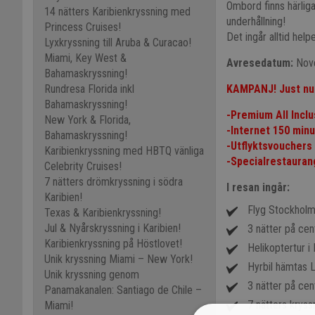
Ombord finns härliga
14 nätters Karibienkryssning med
underhållning!
Princess Cruises!
Det ingår alltid help
Lyxkryssning till Aruba & Curacao!
Miami, Key West &
Avresedatum:
Nove
Bahamaskryssning!
Rundresa Florida inkl
KAMPANJ! Just nu 
Bahamaskryssning!
-Premium All Incl
New York & Florida,
-Internet 150 min
Bahamaskryssning!
-Utflyktsvouchers
Karibienkryssning med HBTQ vänliga
-Specialrestaurang
Celebrity Cruises!
7 nätters drömkryssning i södra
I resan ingår:
Karibien!
Flyg Stockholm
Texas & Karibienkryssning!
Jul & Nyårskryssning i Karibien!
3 nätter på cent
Karibienkryssning på Höstlovet!
Helikoptertur i
Unik kryssning Miami – New York!
Hyrbil hämtas 
Unik kryssning genom
3 nätter på cent
Panamakanalen: Santiago de Chile –
7 nätters kryss
Miami!