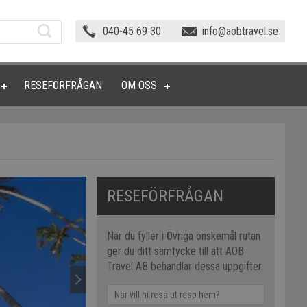
040-45 69 30
info@aobtravel.se
RESEFÖRFRÅGAN
OM OSS
RESEFÖRFRÅGAN
När du fyller i Övriga önskemål rutan
ger du ditt samtycke till att AOB
Travel AB behandlar dessa uppgifter.