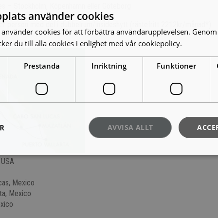
es – Stockholm, Köpenhamn eller Göteborg
plats använder cookies
r person med del i dubbelrum/insideshytt (räntefritt 2212kr/månad*).
använder cookies för att förbättra användarupplevelsen. Genom 
er du till alla cookies i enlighet med vår cookiepolicy.
Läs mer
Prestanda
Inriktning
Funktioner
ER
AVVISA ALLT
ACCE
, USA
cas, Mexico
rta, Mexico
exico