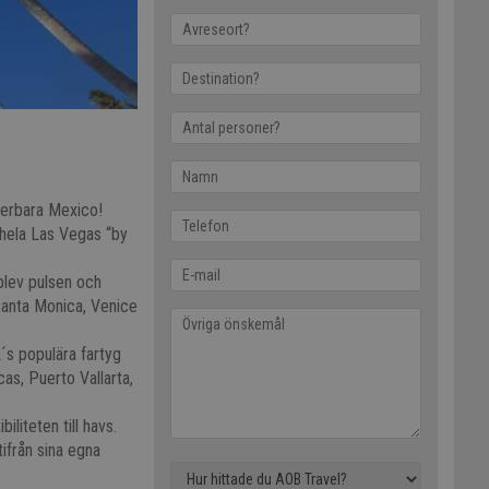
nderbara Mexico!
 hela Las Vegas “by
plev pulsen och
 Santa Monica, Venice
´s populära fartyg
as, Puerto Vallarta,
liteten till havs.
tifrån sina egna