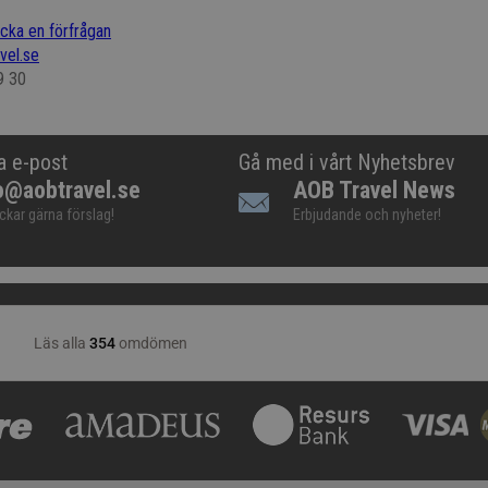
icka en förfrågan
vel.se
9 30
a e-post
Gå med i vårt Nyhetsbrev
o@aobtravel.se
AOB Travel News
ickar gärna förslag!
Erbjudande och nyheter!