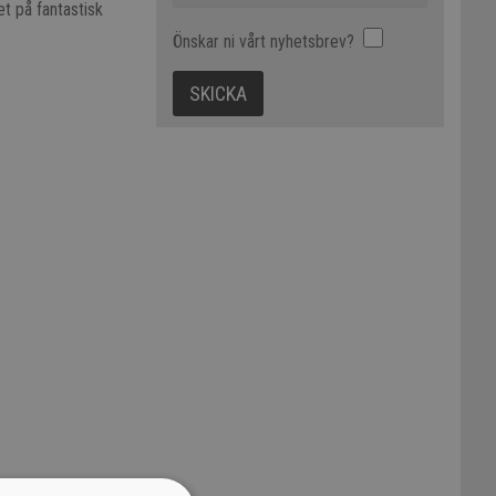
et på fantastisk
Önskar ni vårt nyhetsbrev?