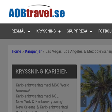
RESMÅL
KRYSSNING
GRUPPRESA
FOTBOL
Home
»
Kampanjer
»
Las Vegas, Los Angeles & Mexicokryssnin
KRYSSNING KARIBIEN
Karibienkryssning med MSC World
America!
Karibienkryssning med NCL!
New York & Karibienkryssning!
New Orleans & Karibienkryssning!