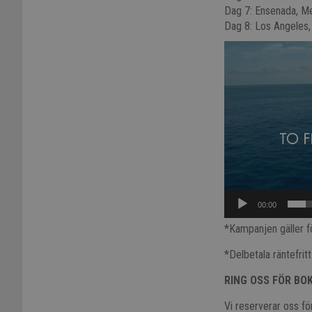
Dag 7: Ensenada, M
Dag 8: Los Angeles
Video
Player
00:00
*Kampanjen gäller f
*Delbetala räntefrit
RING OSS FÖR BO
Vi reserverar oss för