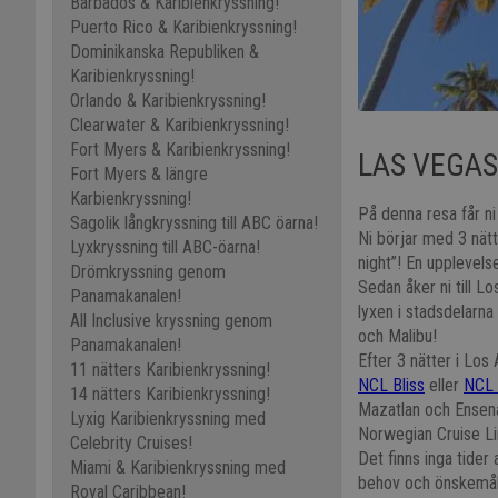
Barbados & Karibienkryssning!
Puerto Rico & Karibienkryssning!
Dominikanska Republiken &
Karibienkryssning!
Orlando & Karibienkryssning!
Clearwater & Karibienkryssning!
Fort Myers & Karibienkryssning!
LAS VEGAS
Fort Myers & längre
Karbienkryssning!
På denna resa får ni
Sagolik långkryssning till ABC öarna!
Ni börjar med 3 nätt
Lyxkryssning till ABC-öarna!
night”! En upplevels
Drömkryssning genom
Sedan åker ni till 
Panamakanalen!
lyxen i stadsdelarna
All Inclusive kryssning genom
och Malibu!
Panamakanalen!
Efter 3 nätter i Los
11 nätters Karibienkryssning!
NCL Bliss
eller
NCL 
14 nätters Karibienkryssning!
Mazatlan och Ensen
Lyxig Karibienkryssning med
Norwegian Cruise Lin
Celebrity Cruises!
Det finns inga tider 
Miami & Karibienkryssning med
behov och önskemål
Royal Caribbean!