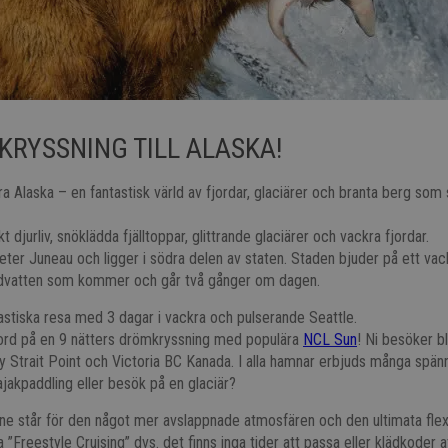
 KRYSSNING TILL ALASKA!
a Alaska – en fantastisk värld av fjordar, glaciärer och branta berg som s
ikt djurliv, snöklädda fjälltoppar, glittrande glaciärer och vackra fjordar.
eter Juneau och ligger i södra delen av staten. Staden bjuder på ett va
h tidvatten som kommer och går två gånger om dagen.
astiska resa med 3 dagar i vackra och pulserande Seattle.
ord på en 9 nätters drömkryssning med populära
NCL Sun
! Ni besöker bl
y Strait Point och Victoria BC Kanada. I alla hamnar erbjuds många spän
kajakpaddling eller besök på en glaciär?
e står för den något mer avslappnade atmosfären och den ultimata flexibi
 ”Freestyle Cruising” dvs. det finns inga tider att passa eller klädkoder at