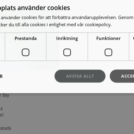
plats använder cookies
t:
använder cookies för att förbättra användarupplevelsen. Genom 
er du till alla cookies i enlighet med vår cookiepolicy.
Läs mer
Prestanda
Inriktning
Funktioner
ER
AVVISA ALLT
ACCE
r Bay
ka
nt
Canada