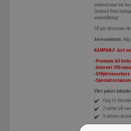
ombord utan här kry
Ombord finns härliga
underhållning!
Så gör drömmen till 
Avresedatum:
Maj 
KAMPANJ! Just nu 
-Premium All Incl
-Internet 300 minu
-Utflyktsvouchers
-Specialrestauran
Vårt paket inklude
Flyg t/r Stock
2 nätter på cent
9 nätters drömk
19998
Pris: fr.
kr
pe