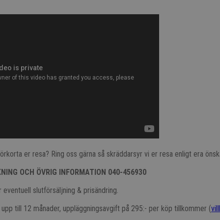
er förkorta er resa? Ring oss gärna så skräddarsyr vi er resa enligt era ön
KNING OCH ÖVRIG INFORMATION 040-456930
 eventuell slutförsäljning & prisändring.
t upp till 12 månader, uppläggningsavgift på 295:- per köp tillkommer (
vil