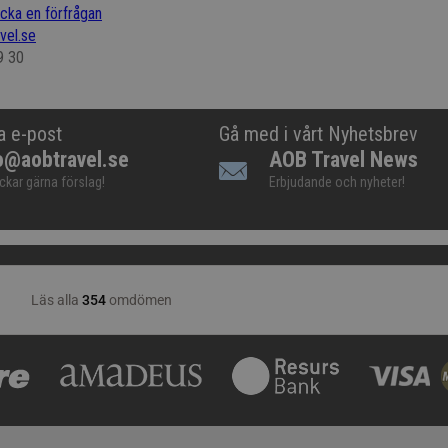
icka en förfrågan
vel.se
9 30
a e-post
Gå med i vårt Nyhetsbrev
o@aobtravel.se
AOB Travel News
ickar gärna förslag!
Erbjudande och nyheter!