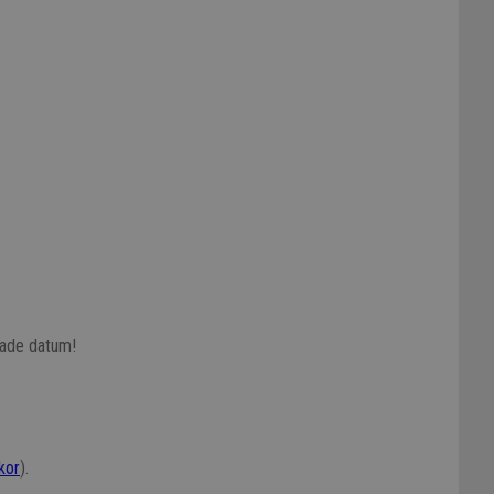
skade datum!
lkor
).