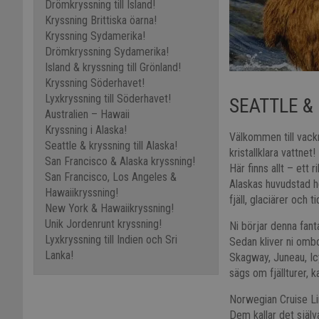
Drömkryssning till Island!
Kryssning Brittiska öarna!
Kryssning Sydamerika!
Drömkryssning Sydamerika!
Island & kryssning till Grönland!
Kryssning Söderhavet!
Lyxkryssning till Söderhavet!
SEATTLE &
Australien – Hawaii
Kryssning i Alaska!
Välkommen till vackr
Seattle & kryssning till Alaska!
kristallklara vattnet!
San Francisco & Alaska kryssning!
Här finns allt – ett r
San Francisco, Los Angeles &
Alaskas huvudstad h
Hawaiikryssning!
fjäll, glaciärer oc
New York & Hawaiikryssning!
Unik Jordenrunt kryssning!
Ni börjar denna fant
Lyxkryssning till Indien och Sri
Sedan kliver ni omb
Lanka!
Skagway, Juneau, Ic
sägs om fjällturer, 
Norwegian Cruise Lin
Dem kallar det själva