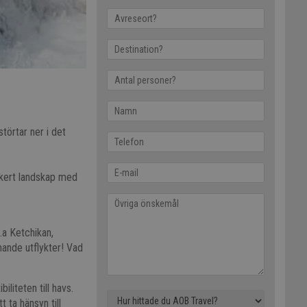
törtar ner i det
ckert landskap med
.a Ketchikan,
nande utflykter! Vad
liteten till havs.
t ta hänsyn till