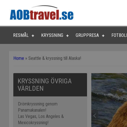
RESMÅL
KRYSSNING
GRUPPRESA
FOTBOL
Home
»
Seattle & kryssning till Alaska!
KRYSSNING ÖVRIGA
VÄRLDEN
Drömkryssning genom
Panamakanalen!
Las Vegas, Los Angeles &
Mexicokryssning!