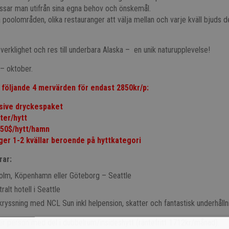
ssar man utifrån sina egna behov och önskemål.
 poolområden, olika restauranger att välja mellan och varje kväll bjuds d
verklighet och res till underbara Alaska – en unik naturupplevelse!
– oktober.
följande 4 mervärden för endast 2850kr/p:
usive dryckespaket
ter/hytt
 50$/hytt/hamn
ger 1-2 kvällar
beroende på hyttkategori
rar:
holm, Köpenhamn eller Göteborg – Seattle
ralt hotell i Seattle
ryssning med NCL Sun inkl helpension, skatter och fantastisk underhålln
r person med del i dubbelrum/insideshytt (räntefritt 1712kr/månad).