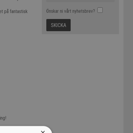
Önskar ni vårt nyhetsbrev?
et på fantastisk
ing!
×