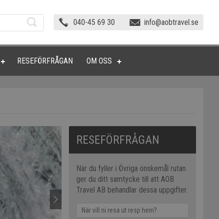
040-45 69 30
info@aobtravel.se
RESEFÖRFRÅGAN
OM OSS
RESEFÖRFRÅGAN
När du fyller i Övriga önskemål rutan
ger du ditt samtycke till att AOB
Travel AB behandlar dessa uppgifter.