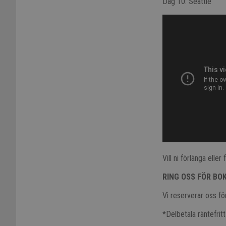
Dag 10: Seattle
Vill ni förlänga ell
RING OSS FÖR BO
Vi reserverar oss för
*Delbetala räntefrit