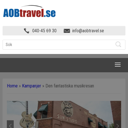
040-45 69 30
info@aobtravel.se
NAVIGATION
Home
»
Kampanjer
»
Den fantastiska musikresan