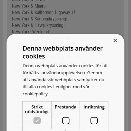
New York & Miami!
New York & Kalifornien Highway 1!
New York & Karibienkryssning!
New York & Hawaiikryssning!
New York- Weekend!
New Orleans & Karibienkryssning!
×
Niagarafallen & Miami!
Denna webbplats använder
New Orleans & Miami!
cookies
Drömkombinationen Washington & Miami!
Karibienkryssning på Höstlovet!
Denna webbplats använder cookies för att
Miami & Karibienkryssning med NCL!
förbättra användarupplevelsen. Genom
Florida Keys & Key West!
att använda vår webbplats samtycker du
Rundresa Florida!
till alla cookies i enlighet med vår
Rundresa Florida inkl Bahamaskryssning!
cookiepolicy.
Läs mer
Miami, Key West & Bahamaskryssning!
Orlando & Karibienkryssning!
Strikt
Prestanda
Inriktning
Semesterhus i Kissimmee, Florida!
nödvändigt
Den fantastiska musikresan!
Musikresan inkl sol & bad!
Memphis, Nashville & Smoky Mountains!