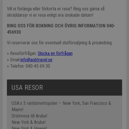
Vill ni förlänga eller förkorta er resa? Ring oss gärna så
skräddarsyr vi er resa enligt era önskade datum!
RING OSS FÖR BOKNING OCH ÖVRIG INFORMATION 040-
456930
Vi reserverar oss för eventuell slutförsäljning & prisändring.
» Reseförfrågan:
Skicka en förfrågan
» Email:
info@aobtravel.se
» Telefon: 040-45 69 30
USA RESOR
USA:s 3 världsmetropoler – New York, San Francisco &
Miami!
Drömresa till Aruba!
New York & Aruba!
New York & Hawaii!