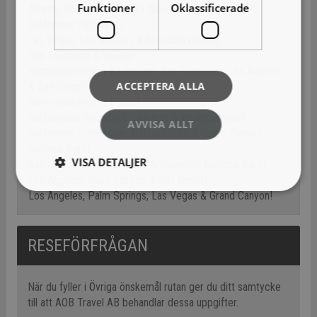
Funktioner
Oklassificerade
Atlanta, Nashville & Smoky Mountains!
Kalifornien Highway 1!
Las Vegas, Los Angeles & Mexicokryssning!
San Francisco & Hawaii!
Kombinationsresa Kalifornien: San Francisco, Los Angeles
ACCEPTERA ALLA
& San Diego!
Norra Kaliforniens Pärlor!
Kaliforniens Vindistrikt – en mat & vin upplevelse!
AVVISA ALLT
Kalifornien – Yosemite National Park & Grand Canyon
National Park!
VISA DETALJER
San Francisco, Napa Valley & Yosemite National Park!
Los Angeles, Palm Springs & San Diego!
Los Angeles, Palm Springs, Las Vegas & Grand Canyon!
RESEFÖRFRÅGAN
När du fyller i Övriga önskemål rutan ger du ditt samtycke
till att AOB Travel AB behandlar dessa uppgifter.