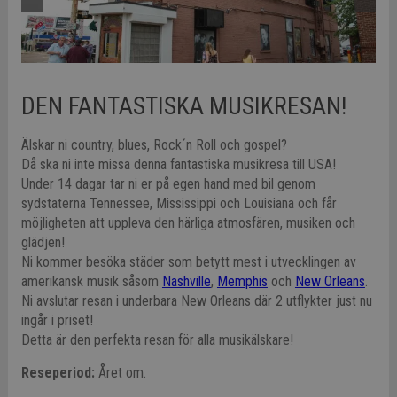
DEN FANTASTISKA MUSIKRESAN!
Älskar ni country, blues, Rock´n Roll och gospel?
Då ska ni inte missa denna fantastiska musikresa till USA!
Under 14 dagar tar ni er på egen hand med bil genom
sydstaterna Tennessee, Mississippi och Louisiana och får
möjligheten att uppleva den härliga atmosfären, musiken och
glädjen!
Ni kommer besöka städer som betytt mest i utvecklingen av
amerikansk musik såsom
Nashville
,
Memphis
och
New Orleans
.
Ni avslutar resan i underbara New Orleans där 2 utflykter just nu
ingår i priset!
Detta är den perfekta resan för alla musikälskare!
Reseperiod:
Året om.