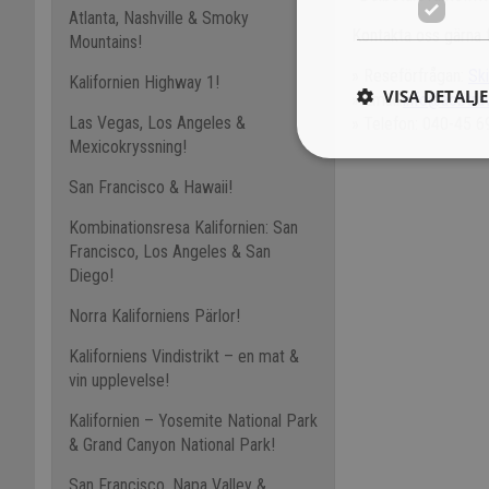
Atlanta, Nashville & Smoky
Kontakta oss gärna f
Mountains!
» Reseförfrågan:
Sk
Kalifornien Highway 1!
VISA DETALJ
» Email:
info@aobtrav
Las Vegas, Los Angeles &
» Telefon: 040-45 6
Mexicokryssning!
San Francisco & Hawaii!
Kombinationsresa Kalifornien: San
Francisco, Los Angeles & San
Diego!
Norra Kaliforniens Pärlor!
Kaliforniens Vindistrikt – en mat &
vin upplevelse!
Kalifornien – Yosemite National Park
& Grand Canyon National Park!
San Francisco, Napa Valley &