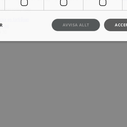
ör personlig hjälp.
icka en förfrågan
ER
AVVISA ALLT
ACCE
el.se
9 30