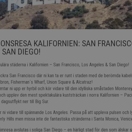
ONSRESA KALIFORNIEN: SAN FRANCISC
 SAN DIEGO!
lära städerna i Kalifornien – San Francisco, Los Angeles & San Diego!
 vackra San Francisco där ni kan ta er runt i staden med de berömda kabe
 bron, Fisherman´s Wharf, Union Square & Alcatraz!
mtar ni upp er hyrbil och kör vidare till den idylliska småstaden Montere
ch upplev den mest spektakulära kuststräckan i norra Kalifornien – Pac
agsutflykt ner till Big Sur.
 ni vidare till spännande Los Angeles. Passa på att uppleva pulsen och l
ly Hills men missa inte de fantastiska stränderna i Santa Monica, Venic
resa avslutas i soliga San Diego – en härligt stad för den som älskar s