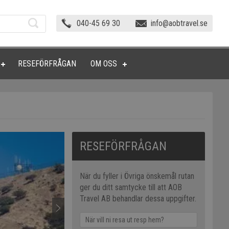
040-45 69 30
info@aobtravel.se
RESEFÖRFRÅGAN
OM OSS
RESEFÖRFRÅGAN
När du fyller i Övriga önskemål rutan
ger du ditt samtycke till att AOB
Travel AB behandlar dessa uppgifter.