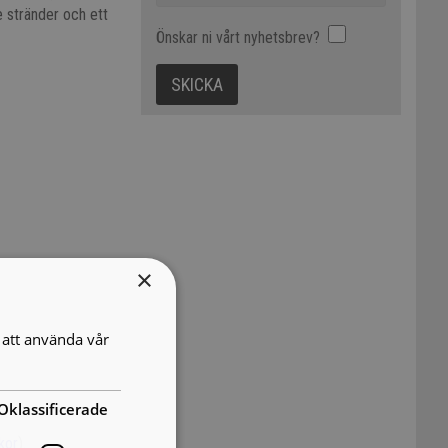
 stränder och ett
Önskar ni vårt nyhetsbrev?
×
att använda vår
Oklassificerade
lkor
).