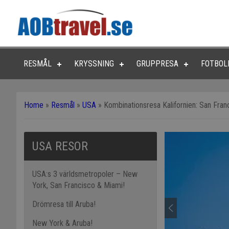
RESMÅL
KRYSSNING
GRUPPRESA
FOTBOL
Home
»
Resmål
»
USA
»
Kombinationsresa Kalifornien: San Fra
USA RESOR
USA:s 3 världsmetropoler – New
York, San Francisco & Miami!
Drömresa till Aruba!
New York & Aruba!