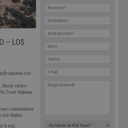
O – LOS
lspårvagnarna och
y. Besök vackra
ific Coast Highway
yxen i stadsdelarna
e och Malibu!
ol & bad,