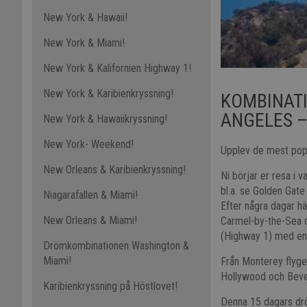
New York & Hawaii!
New York & Miami!
New York & Kalifornien Highway 1!
New York & Karibienkryssning!
KOMBINATI
ANGELES –
New York & Hawaiikryssning!
New York- Weekend!
Upplev de mest popu
New Orleans & Karibienkryssning!
Ni börjar er resa i
bl.a. se Golden Gate
Niagarafallen & Miami!
Efter några dagar hä
New Orleans & Miami!
Carmel-by-the-Sea o
(Highway 1) med en d
Drömkombinationen Washington &
Miami!
Från Monterey flyger
Hollywood och Bever
Karibienkryssning på Höstlovet!
Denna 15 dagars dröm