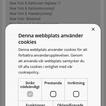
New York & Kalifornien Highway 1!
New York & Karibienkryssning!
New York & Hawaiikryssning!
New York- Weekend!
New Orleans & Karibienkryssning!
×
Niagarafallen & Miami!
Denna webbplats använder
New Orleans & Miami!
Drömkombinationen Washington & Miami!
cookies
Karibienkryssning på Höstlovet!
Denna webbplats använder cookies för att
Miami & Karibienkryssning med NCL!
förbättra användarupplevelsen. Genom
Florida Keys & Key West!
Rundresa Florida!
att använda vår webbplats samtycker du
Rundresa Florida inkl Bahamaskryssning!
till alla cookies i enlighet med vår
Miami, Key West & Bahamaskryssning!
cookiepolicy.
Läs mer
Orlando & Karibienkryssning!
Semesterhus i Kissimmee, Florida!
Strikt
Prestanda
Inriktning
nödvändigt
Den fantastiska musikresan!
Musikresan inkl sol & bad!
Memphis, Nashville & Smoky Mountains!
Atlanta, Nashville & Smoky Mountains!
Funktioner
Oklassificerade