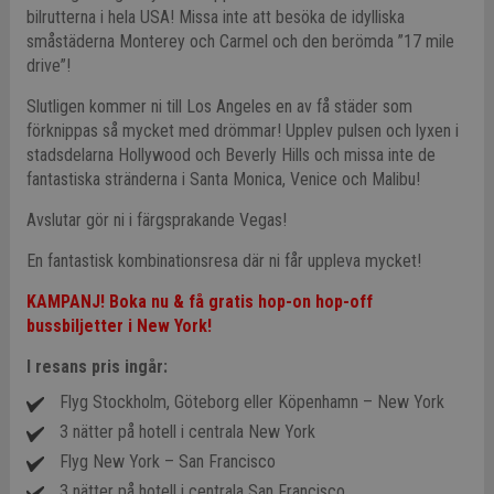
bilrutterna i hela USA! Missa inte att besöka de idylliska
småstäderna Monterey och Carmel och den berömda ”17 mile
drive”!
Slutligen kommer ni till Los Angeles en av få städer som
förknippas så mycket med drömmar! Upplev pulsen och lyxen i
stadsdelarna Hollywood och Beverly Hills och missa inte de
fantastiska stränderna i Santa Monica, Venice och Malibu!
Avslutar gör ni i färgsprakande Vegas!
En fantastisk kombinationsresa där ni får uppleva mycket!
KAMPANJ! Boka nu & få gratis hop-on hop-off
bussbiljetter i New York!
I resans pris ingår:
Flyg Stockholm, Göteborg eller Köpenhamn – New York
3 nätter på hotell i centrala New York
Flyg New York – San Francisco
3 nätter på hotell i centrala San Francisco