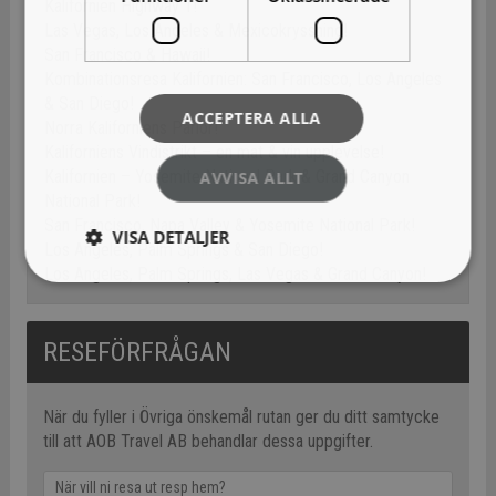
Kalifornien Highway 1!
Las Vegas, Los Angeles & Mexicokryssning!
San Francisco & Hawaii!
Kombinationsresa Kalifornien: San Francisco, Los Angeles
& San Diego!
ACCEPTERA ALLA
Norra Kaliforniens Pärlor!
Kaliforniens Vindistrikt – en mat & vin upplevelse!
Kalifornien – Yosemite National Park & Grand Canyon
AVVISA ALLT
National Park!
San Francisco, Napa Valley & Yosemite National Park!
VISA DETALJER
Los Angeles, Palm Springs & San Diego!
Los Angeles, Palm Springs, Las Vegas & Grand Canyon!
RESEFÖRFRÅGAN
När du fyller i Övriga önskemål rutan ger du ditt samtycke
till att AOB Travel AB behandlar dessa uppgifter.