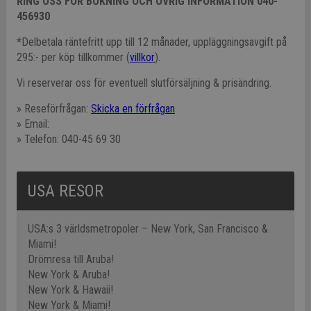
RING OSS FÖR BOKNING OCH ÖVRIG INFORMATION 040-
456930
*Delbetala räntefritt upp till 12 månader, uppläggningsavgift på
295:- per köp tillkommer (
villkor
).
Vi reserverar oss för eventuell slutförsäljning & prisändring.
» Reseförfrågan:
Skicka en förfrågan
» Email:
» Telefon: 040-45 69 30
USA RESOR
USA:s 3 världsmetropoler – New York, San Francisco &
Miami!
Drömresa till Aruba!
New York & Aruba!
New York & Hawaii!
New York & Miami!