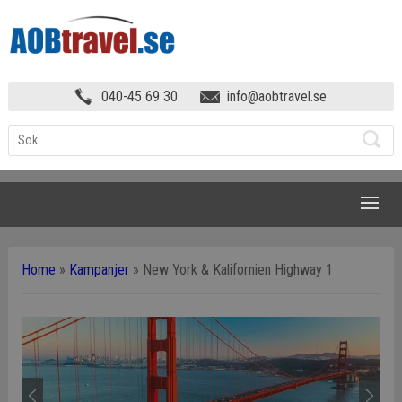
040-45 69 30
info@aobtravel.se
NAVIGATION
Home
»
Kampanjer
»
New York & Kalifornien Highway 1