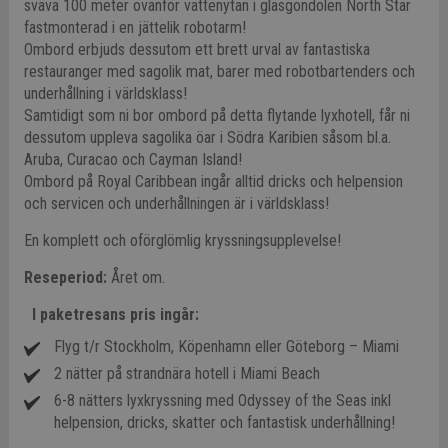
sväva 100 meter ovanför vattenytan i glasgondolen North Star
fastmonterad i en jättelik robotarm!
Ombord erbjuds dessutom ett brett urval av fantastiska
restauranger med sagolik mat, barer med robotbartenders och
underhållning i världsklass!
Samtidigt som ni bor ombord på detta flytande lyxhotell, får ni
dessutom uppleva sagolika öar i Södra Karibien såsom bl.a.
Aruba, Curacao och Cayman Island!
Ombord på Royal Caribbean ingår alltid dricks och helpension
och servicen och underhållningen är i världsklass!
En komplett och oförglömlig kryssningsupplevelse!
Reseperiod:
Året om.
I paketresans pris ingår:
Flyg t/r Stockholm, Köpenhamn eller Göteborg – Miami
2 nätter på strandnära hotell i Miami Beach
6-8 nätters lyxkryssning med Odyssey of the Seas inkl
helpension, dricks, skatter och fantastisk underhållning!