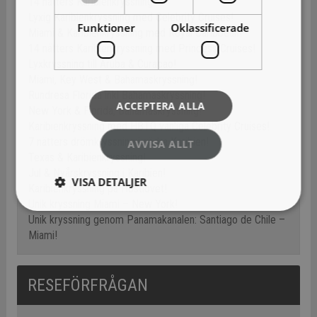
14 nätters Karibienkryssning!
Lyxig Karibienkryssning med Celebrity Cruises!
Funktioner
Oklassificerade
Miami & Karibienkryssning med Royal Caribbean!
14 nätters Karibienkryssning med Princess Cruises!
Lyxkryssning till Aruba & Curacao!
Miami, Key West & Bahamaskryssning!
Rundresa Florida inkl Bahamaskryssning!
ACCEPTERA ALLA
New York & Florida, Bahamaskryssning!
Karibienkryssning med HBTQ vänliga Celebrity Cruises!
7 nätters drömkryssning i södra Karibien!
AVVISA ALLT
Texas & Karibienkryssning!
Jul & Nyårskryssning i Karibien!
VISA DETALJER
Karibienkryssning på Höstlovet!
Unik kryssning Miami – New York!
Unik kryssning genom Panamakanalen: Santiago de Chile –
Miami!
RESEFÖRFRÅGAN