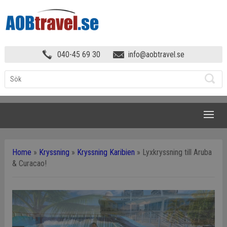
040-45 69 30
info@aobtravel.se
NAVIGATION
Home
»
Kryssning
»
Kryssning Karibien
»
Lyxkryssning till Aruba
& Curacao!