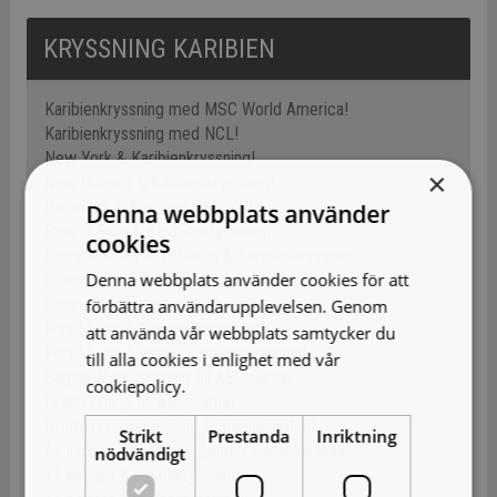
KRYSSNING KARIBIEN
Karibienkryssning med MSC World America!
Karibienkryssning med NCL!
New York & Karibienkryssning!
×
New Orleans & Karibienkryssning!
Barbados & Karibienkryssning!
Denna webbplats använder
Puerto Rico & Karibienkryssning!
cookies
Dominikanska Republiken & Karibienkryssning!
Denna webbplats använder cookies för att
Orlando & Karibienkryssning!
Clearwater & Karibienkryssning!
förbättra användarupplevelsen. Genom
Fort Myers & Karibienkryssning!
att använda vår webbplats samtycker du
Fort Myers & längre Karbienkryssning!
till alla cookies i enlighet med vår
Sagolik långkryssning till ABC öarna!
cookiepolicy.
Läs mer
Lyxkryssning till ABC-öarna!
Drömkryssning genom Panamakanalen!
Strikt
Prestanda
Inriktning
All Inclusive kryssning genom Panamakanalen!
nödvändigt
11 nätters Karibienkryssning!