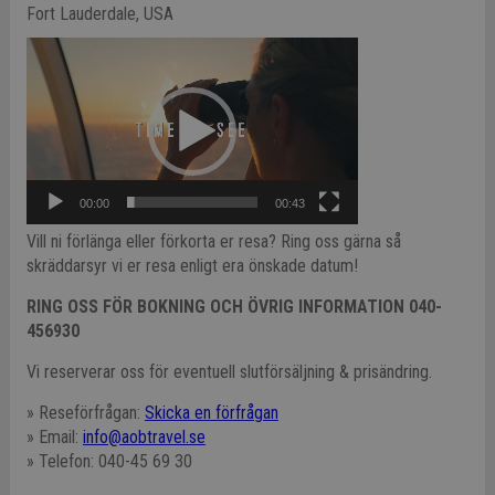
Fort Lauderdale, USA
Video
Player
00:00
00:43
Vill ni förlänga eller förkorta er resa? Ring oss gärna så
skräddarsyr vi er resa enligt era önskade datum!
RING OSS FÖR BOKNING OCH ÖVRIG INFORMATION 040-
456930
Vi reserverar oss för eventuell slutförsäljning & prisändring.
» Reseförfrågan:
Skicka en förfrågan
» Email:
info@aobtravel.se
» Telefon: 040-45 69 30