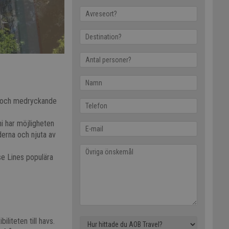
or och medryckande
ni har möjligheten
derna och njuta av
se Lines populära
liteten till havs.