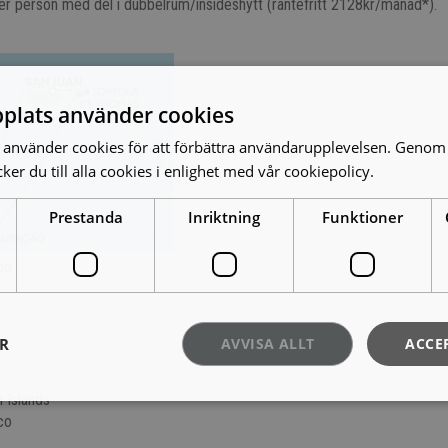
r person med del i dubbelrum/insideshytt (räntefritt 2128kr/månad*).
plats använder cookies
använder cookies för att förbättra användarupplevelsen. Genom 
er du till alla cookies i enlighet med vår cookiepolicy.
Läs mer
Prestanda
Inriktning
Funktioner
co
ER
AVVISA ALLT
ACCE
n Islands
co