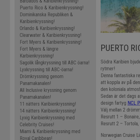
Barbados & Karibienkryssning!
Puerto Rico & Karibienkryssning!
Dominikanska Republiken &
Karibienkryssning!
Orlando & Karibienkryssning!
Clearwater & Karibienkryssning!
Fort Myers & Karibienkryssning!
PUERTO RI
Fort Myers & längre
Karbienkryssning!
Södra Karibien bjud
Sagolik långkryssning till ABC öarna!
rytmer!
Lyxkryssning till ABC-öarna!
Denna fantastiska re
Drömkryssning genom
att koppla av på de
Panamakanalen!
den koloniala atmos
All Inclusive kryssning genom
Sedan är det dags a
Panamakanalen!
design fartyg
NCL P
11 nätters Karibienkryssning!
Välj mellan 2 drömm
14 nätters Karibienkryssning!
Resrutt 1 – Bonaire
Lyxig Karibienkryssning med
Resrutt 2 – Tortola,
Celebrity Cruises!
Miami & Karibienkryssning med
Norwegian Cruise Lin
Royal Caribbean!