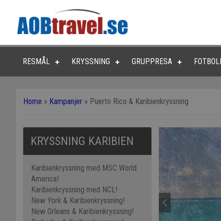
RESMÅL
KRYSSNING
GRUPPRESA
FOTBOL
Home
»
Kampanjer
»
Puerto Rico & Karibienkryssning
KRYSSNING KARIBIEN
Karibienkryssning med MSC World
America!
Karibienkryssning med NCL!
New York & Karibienkryssning!
New Orleans & Karibienkryssning!