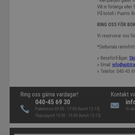
*Kampanjen gäller f
Vill ni förlänga elle
På hotell i Puerto Ri
RING OSS FÖR BO
Vi reserverar oss för
*Delbetala räntefrit
» Reseförfrågan:
Sk
» Email:
info@aobtra
» Telefon: 040-45 6
Ring oss gärna vardagar!
Kontakt vi
040-45 69 30
inf
Paketresor 09.00 - 17.00 (lunch 12-13)
Vi sk
Flygsupport 10.00 - 15.00 (lunch 12-13)