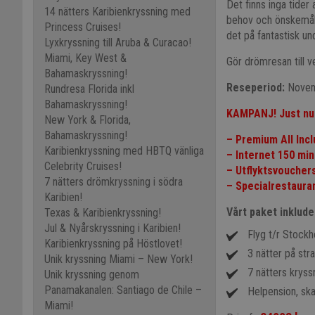
Det finns inga tider 
14 nätters Karibienkryssning med
behov och önskemål. 
Princess Cruises!
det på fantastisk und
Lyxkryssning till Aruba & Curacao!
Miami, Key West &
Gör drömresan till v
Bahamaskryssning!
Reseperiod:
Novem
Rundresa Florida inkl
Bahamaskryssning!
KAMPANJ!
Just nu
New York & Florida,
Bahamaskryssning!
– Premium All Inc
Karibienkryssning med HBTQ vänliga
– Internet 150 mi
Celebrity Cruises!
– Utflyktsvoucher
7 nätters drömkryssning i södra
– Specialrestaura
Karibien!
Vårt paket inklude
Texas & Karibienkryssning!
Jul & Nyårskryssning i Karibien!
Flyg t/r Stock
Karibienkryssning på Höstlovet!
3 nätter på stra
Unik kryssning Miami – New York!
7 nätters krys
Unik kryssning genom
Panamakanalen: Santiago de Chile –
Helpension, skat
Miami!