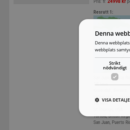
24998 kr
Pris: fr.
pe
Resrutt 1:
Denna webb
Denna webbplats 
webbplats samtyck
Strikt
nödvändigt
San Juan, Puerto Ri
Till havs
Kralendijk, Bonaire
Willemstad, Curacao
VISA DETALJ
Till havs
St Thomas, USA
Tortola, British Virgi
San Juan, Puerto Ri