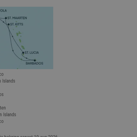
co
n Islands
os
rten
n Islands
co