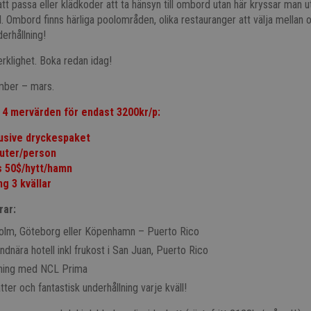
att passa eller klädkoder att ta hänsyn till ombord utan här kryssar man u
Ombord finns härliga poolområden, olika restauranger att välja mellan o
erhållning!
erklighet. Boka redan idag!
ber – mars.
 4 mervärden för endast 3200kr/p:
lusive dryckespaket
nuter/person
s 50$/hytt/hamn
ng 3 kvällar
rar:
holm, Göteborg eller Köpenhamn – Puerto Rico
ndnära hotell inkl frukost i San Juan, Puerto Rico
sning med NCL Prima
ter och fantastisk underhållning varje kväll!