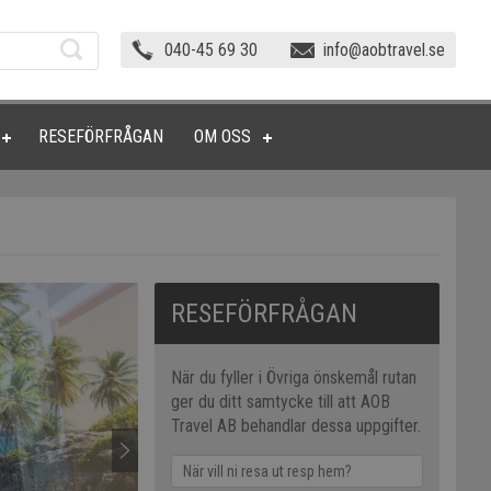
040-45 69 30
info@aobtravel.se
RESEFÖRFRÅGAN
OM OSS
RESEFÖRFRÅGAN
När du fyller i Övriga önskemål rutan
ger du ditt samtycke till att AOB
Travel AB behandlar dessa uppgifter.