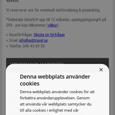
456930
Vi reserverar oss för eventuell slutförsäljning & prisändring.
*Delbetala räntefritt upp till 12 månader, uppläggningsavgift på
295:- per köp tillkommer (
villkor
).
» Reseförfrågan:
Skicka en förfrågan
» Email:
info@aobtravel.se
» Telefon: 040-45 69 30
KRYSSNING KARIBIEN
×
Denna webbplats använder
Karibienkryssning med MSC World America!
cookies
Karibienkryssning med NCL!
New York & Karibienkryssning!
Denna webbplats använder cookies för att
New Orleans & Karibienkryssning!
förbättra användarupplevelsen. Genom
Barbados & Karibienkryssning!
att använda vår webbplats samtycker du
Puerto Rico & Karibienkryssning!
till alla cookies i enlighet med vår
Dominikanska Republiken & Karibienkryssning!