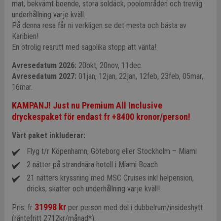
mat, bekvämt boende, stora soldäck, poolområden och trevlig
underhållning varje kväll.
På denna resa får ni verkligen se det mesta och bästa av
Karibien!
En otrolig resrutt med sagolika stopp att vänta!
Avresedatum 2026:
20okt, 20nov, 11dec.
Avresedatum 2027:
01jan, 12jan, 22jan, 12feb, 23feb, 05mar,
16mar.
KAMPANJ! Just nu Premium All Inclusive
dryckespaket för endast fr +8400 kronor/person
!
Vårt paket inkluderar:
Flyg t/r Köpenhamn, Göteborg eller Stockholm – Miami
2 nätter på strandnära hotell i Miami Beach
21 nätters kryssning med MSC Cruises inkl helpension,
dricks, skatter och underhållning varje kväll!
31998 kr
Pris: fr
per person med del i dubbelrum/insideshytt
(räntefritt 2712kr/månad*).