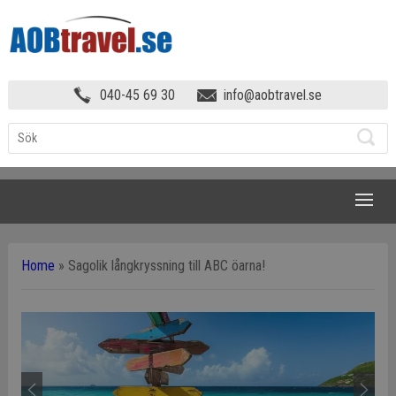
040-45 69 30
info@aobtravel.se
NAVIGATION
Home
»
Sagolik långkryssning till ABC öarna!