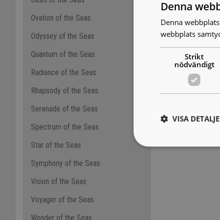
Denna webb
Ovation of the Seas
Denna webbplats 
webbplats samtyck
Odyssey of the Seas
Quantum of the Seas
Strikt
nödvändigt
Radiance of the Seas
Rhapsody of the Seas
Serenade of the Seas
VISA DETALJ
Spectrum of the Seas
Star of the Seas
Symphony of the Seas
Vision of the Seas
Voyager of the Seas
Wonder of the Seas