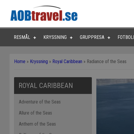
RESMÅL
KRYSSNING
GRUPPRESA
FOTBOL
Home
»
Kryssning
»
Royal Caribbean
»
Radiance of the Seas
ROYAL CARIBBEAN
Adventure of the Seas
Allure of the Seas
Anthem of the Seas