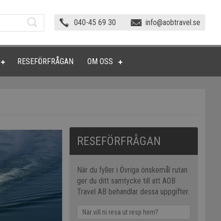
040-45 69 30
info@aobtravel.se
RESEFÖRFRÅGAN
OM OSS
RESEFÖRFRÅGAN
När du fyller i Övriga önskemål rutan
ger du ditt samtycke till att AOB
Travel AB behandlar dessa uppgifter.