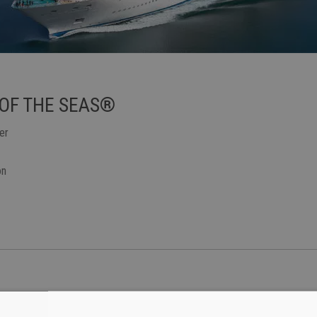
OF THE SEAS®
er
on