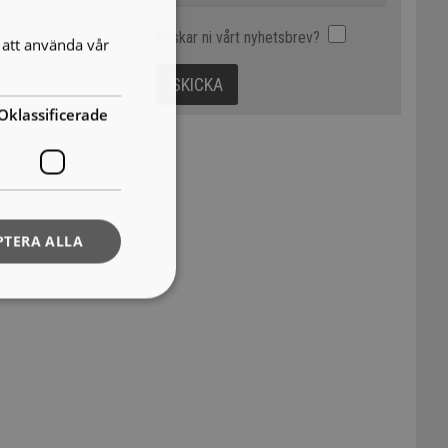
Önskar ni vårt nyhetsbrev?
att använda vår
Oklassificerade
PTERA ALLA