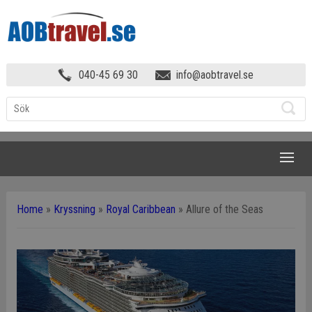
040-45 69 30
info@aobtravel.se
NAVIGATION
Home
»
Kryssning
»
Royal Caribbean
»
Allure of the Seas