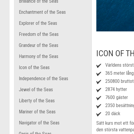
Brilliance of the Seas
Enchantment of the Seas
Explorer of the Seas
Freedom of the Seas
Grandeur of the Seas
ICON OF T
Harmony of the Seas
Världens störst
Icon of the Seas
365 meter lång
Independence of the Seas
250800 brutto
2874 hytter
Jewel of the Seas
7600 gäster
Liberty of the Seas
2350 besättnin
Mariner of the Seas
20 däck
Navigator of the Seas
Sätt kurs mot ett f
den största vattenpa
Oasis of the Seas