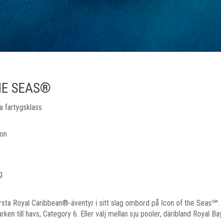
HE SEAS®
a fartygsklass
ton
g
örsta Royal Caribbean®-äventyr i sitt slag ombord på Icon of the Seas℠.
rken till havs, Category 6. Eller välj mellan sju pooler, däribland Royal B