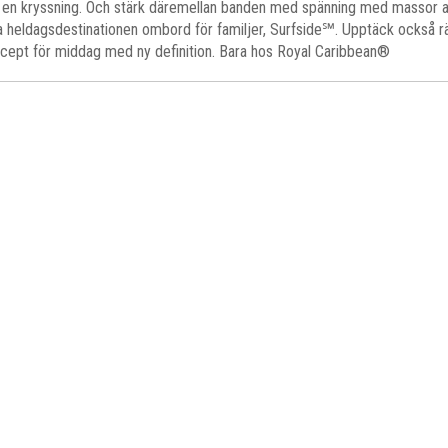
n kryssning. Och stärk däremellan banden med spänning med massor att g
 heldagsdestinationen ombord för familjer, Surfside℠. Upptäck också rätt
ept för middag med ny definition. Bara hos Royal Caribbean®