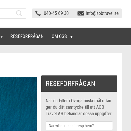
040-45 69 30
info@aobtravel.se
RESEFÖRFRÅGAN
OM OSS
RESEFÖRFRÅGAN
När du fyller i Övriga önskemål rutan
ger du ditt samtycke till att AOB
Travel AB behandlar dessa uppgifter.