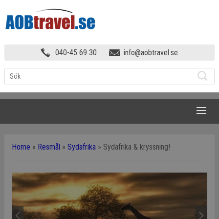
040-45 69 30
info@aobtravel.se
NAVIGATION
Home
»
Resmål
»
Sydafrika
»
Sydafrika & kryssning!