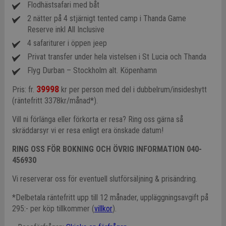
Flodhästsafari med båt
2 nätter på 4 stjärnigt tented camp i Thanda Game
Reserve inkl All Inclusive
4 safariturer i öppen jeep
Privat transfer under hela vistelsen i St Lucia och Thanda
Flyg Durban – Stockholm alt. Köpenhamn
39998
Pris: fr.
kr per person med del i dubbelrum/insideshytt
(räntefritt 3378kr/månad*).
Vill ni förlänga eller förkorta er resa? Ring oss gärna så
skräddarsyr vi er resa enligt era önskade datum!
RING OSS FÖR BOKNING OCH ÖVRIG INFORMATION 040-
456930
Vi reserverar oss för eventuell slutförsäljning & prisändring.
*Delbetala räntefritt upp till 12 månader, uppläggningsavgift på
295:- per köp tillkommer (
villkor
).