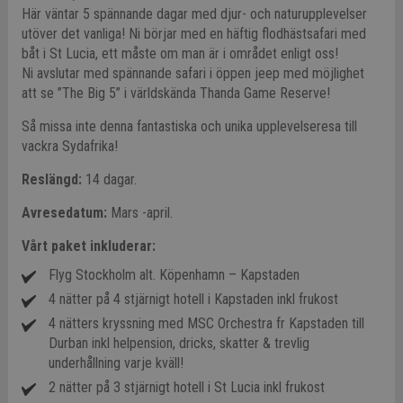
Här väntar 5 spännande dagar med djur- och naturupplevelser
utöver det vanliga! Ni börjar med en häftig flodhästsafari med
båt i St Lucia, ett måste om man är i området enligt oss!
Ni avslutar med spännande safari i öppen jeep med möjlighet
att se ”The Big 5” i världskända Thanda Game Reserve!
Så missa inte denna fantastiska och unika upplevelseresa till
vackra Sydafrika!
Reslängd:
14 dagar.
Avresedatum:
Mars -april.
Vårt paket inkluderar:
Flyg Stockholm alt. Köpenhamn – Kapstaden
4 nätter på 4 stjärnigt hotell i Kapstaden inkl frukost
4 nätters kryssning med MSC Orchestra fr Kapstaden till
Durban inkl helpension, dricks, skatter & trevlig
underhållning varje kväll!
2 nätter på 3 stjärnigt hotell i St Lucia inkl frukost