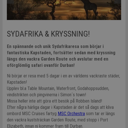
SYDAFRIKA & KRYSSNING!
En spännande och unik Sydafrikaresa som börjar i
fantastiska Kapstaden, fortsätter sedan med kryssning
längs den vackra Garden Route och avslutar med en
oförglömlig safari ovanför Durban!
Ni börjar er resa med 5 dagar i en av världens vackraste städer,
Kapstaden!
Upplev bl.a Table Mountain, Waterfront, Godahoppsudden,
vindistrikten och pingvinerna i Simon´s town!
Missa heller inte att göra ett besök på Robben Island!
Efter några härliga dagar i Kapstaden är det så dags att kliva
ombord MSC Cruises fartyg
MSC Orchestra
som tar er längs
den vackra kuststräckan Garden Route, med stopp i Port
Elizabeth, innan ni kommer fram till Durban.