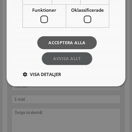
När du fyller i Övriga önskemål rutan ger du ditt samtycke
till att AOB Travel AB behandlar dessa uppgifter.
Funktioner
Oklassificerade
ACCEPTERA ALLA
AVVISA ALLT
VISA DETALJER