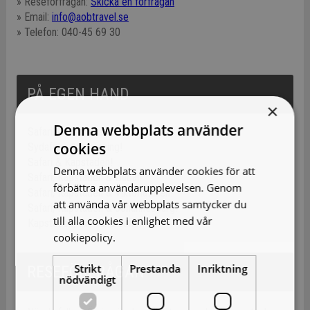
» Reseförfrågan:
Skicka en förfrågan
» Email:
info@aobtravel.se
» Telefon: 040-45 69 30
PÅ EGEN HAND
×
Denna webbplats använder
Safari & Mauritius!
cookies
Sydafrika & kryssning!
Safari & Kapstaden!
Denna webbplats använder cookies för att
Safari, Kapstaden & Dubai!
förbättra användarupplevelsen. Genom
Safari, Kapstaden & Viktoriafallen!
att använda vår webbplats samtycker du
Safari, Kapstaden & Johannesburg!
till alla cookies i enlighet med vår
Kapstaden, vin, val & safari!
cookiepolicy.
Läs mer
Strikt
Prestanda
Inriktning
RESEFÖRFRÅGAN
nödvändigt