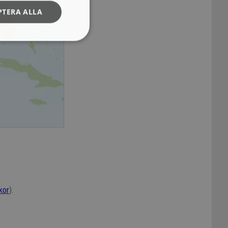
PTERA ALLA
lkor
).