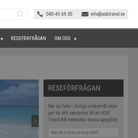
040-45 69 30
info@aobtravel.se
RESEFÖRFRÅGAN
OM OSS
RESEFÖRFRÅGAN
När du fyller i Övriga önskemål rutan
ger du ditt samtycke till att AOB
Travel AB behandlar dessa uppgifter.