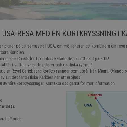
 USA-RESA MED EN KORTKRYSSNING I K
 har planer på att semestra i USA, om möjligheten att kombinera din res
rbara Karibien.
indien som Christofer Columbus kallade det, är ett sant paradis!
istallklart vatten, vajande palmer och exotiska rytmer!
uda er Royal Caribbeans kortkryssningar som utgår från Miami, Orlando 
v allt det fantastiska Karibien har att erbjuda!
al av våra kortkryssningar. Kontakta oss gärna för mer information.
do
the Seas
ral), Florida