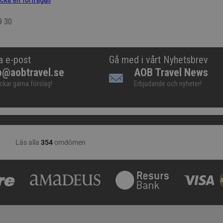
9 30
a e-post
Gå med i vårt Nyhetsbrev
o@aobtravel.se
AOB Travel News
ickar gärna förslag!
Erbjudande och nyheter!