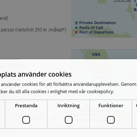
eral)
 person (räntefritt 295 kr /månad*)
 of the Seas
plats använder cookies
använder cookies för att förbättra användarupplevelsen. Genom 
er du till alla cookies i enlighet med vår cookiepolicy.
Läs mer
Prestanda
Inriktning
Funktioner
 person (räntefritt 304 kr /månad*)