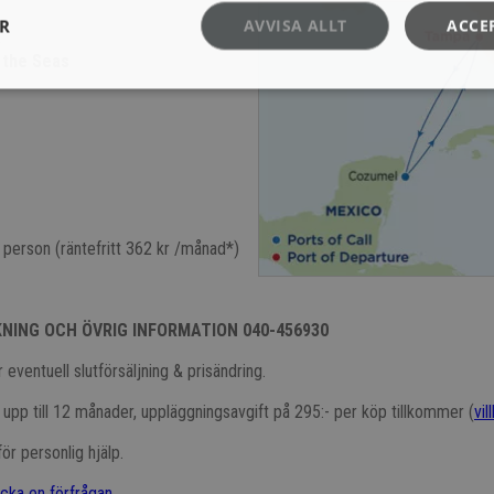
ER
AVVISA ALLT
ACCE
a
 the Seas
 person (räntefritt 362 kr /månad*)
KNING OCH ÖVRIG INFORMATION 040-456930
 eventuell slutförsäljning & prisändring.
t upp till 12 månader, uppläggningsavgift på 295:- per köp tillkommer (
vil
ör personlig hjälp.
icka en förfrågan