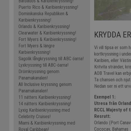
Barbados & Karibienkryssning!
Puerto Rico & Karibienkryssning!
Dominikanska Republiken &
Karibienkryssning!
Orlando & Karibienkryssning!
KRYDDA ER
Clearwater & Karibienkryssning!
Fort Myers & Karibienkryssning!
Fort Myers & längre
Vi vill tipsa er som
Karbienkryssning!
kortkryssning i unde
Sagolik långkryssning till ABC öarna!
Karibien, eller Väst
Lyxkryssning till ABC-öarna!
Kritvita stränder, kr
Drömkryssning genom
AOB Travel kan erbj
Panamakanalen!
Ta chansen och njut a
All Inclusive kryssning genom
Nedan ser ni ett urv
Panamakanalen!
Exempel 1:
11 nätters Karibienkryssning!
Utresa från Orlan
14 nätters Karibienkryssning!
RCCL Majesty of 
Lyxig Karibienkryssning med
Resrutt:
Celebrity Cruises!
Orlando (Port Canave
Miami & Karibienkryssning med
Cococay, Bahamas
Royal Caribbean!