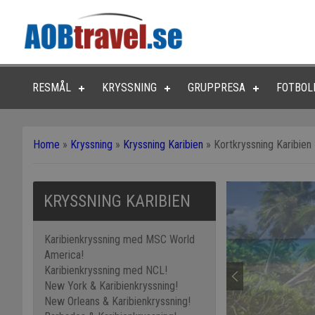
RESMÅL
KRYSSNING
GRUPPRESA
FOTBOL
Home
»
Kryssning
»
Kryssning Karibien
»
Kortkryssning Karibien
KRYSSNING KARIBIEN
Karibienkryssning med MSC World
America!
Karibienkryssning med NCL!
New York & Karibienkryssning!
New Orleans & Karibienkryssning!