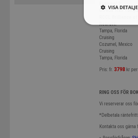
Exempel 3:
VISA DETALJ
Utresa från Tamp
RCCL Brilliance of
Resrutt:
Tampa, Florida
Cruising
Cozumel, Mexico
Cruising
Tampa, Florida
3798
Pris: fr.
kr per
RING OSS FÖR BO
Vi reserverar oss för
*Delbetala räntefrit
Kontakta oss gärna f
» Reseförfrågan:
Sk