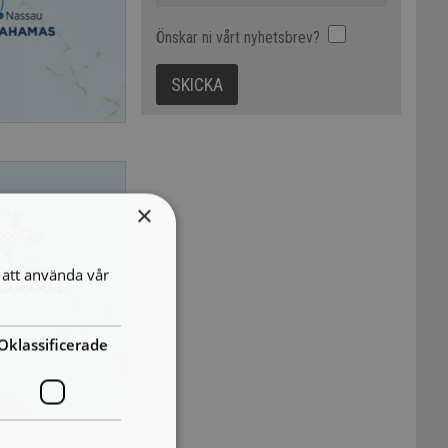
Önskar ni vårt nyhetsbrev?
×
att använda vår
Oklassificerade