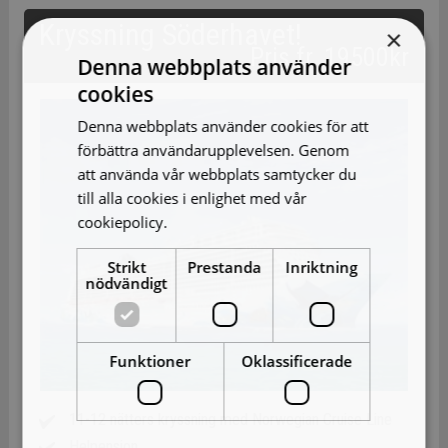
Kryssning Söderhavet!
×
Pris fr. 19500kr
Denna webbplats använder
cookies
Denna webbplats använder cookies för att
förbättra användarupplevelsen. Genom
att använda vår webbplats samtycker du
till alla cookies i enlighet med vår
cookiepolicy.
Läs mer
Strikt
Prestanda
Inriktning
nödvändigt
Funktioner
Oklassificerade
11-12 nätters kryssning med Norwegian Cruise Line
Helpension