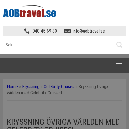
040-45 69 30
info@aobtravel.se
NAVIGATION
Home
»
Kryssning
»
Celebrity Cruises
»
Kryssning Övriga
världen med Celebrity Cruises!
KRYSSNING ÖVRIGA VÄRLDEN MED