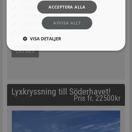
ACCEPTERA ALLA
Shower och underhållning varje kväll
De flesta aktiviteter ombord
AVVISA ALLT
Tillgång till fullt utrustat gym
Skatter
VISA DETALJER
LÄS MER
Lyxkryssning till Söderhavet!
Pris fr. 22500kr