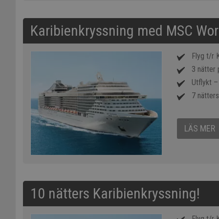
Karibienkryssning med MSC Wor
Flyg t/r
3 nätter 
Utflykt –
7 nätters
LÄS MER
10 nätters Karibienkryssning!
Flyg t/r