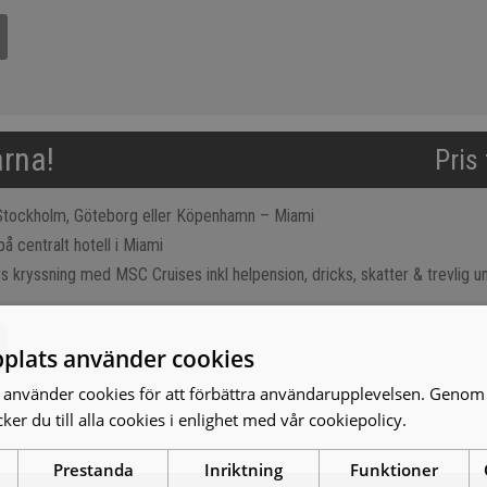
arna!
Pris
 Stockholm, Göteborg eller Köpenhamn – Miami
på centralt hotell i Miami
s kryssning med MSC Cruises inkl helpension, dricks, skatter & trevlig un
plats använder cookies
använder cookies för att förbättra användarupplevelsen. Genom 
er du till alla cookies i enlighet med vår cookiepolicy.
Läs mer
Prestanda
Inriktning
Funktioner