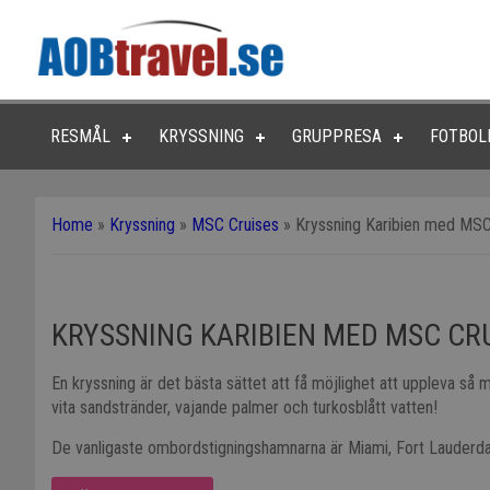
RESMÅL
KRYSSNING
GRUPPRESA
FOTBOL
Home
»
Kryssning
»
MSC Cruises
»
Kryssning Karibien med MSC
KRYSSNING KARIBIEN MED MSC CRU
En kryssning är det bästa sättet att få möjlighet att uppleva så
vita sandstränder, vajande palmer och turkosblått vatten!
De vanligaste ombordstigningshamnarna är Miami, Fort Lauderda