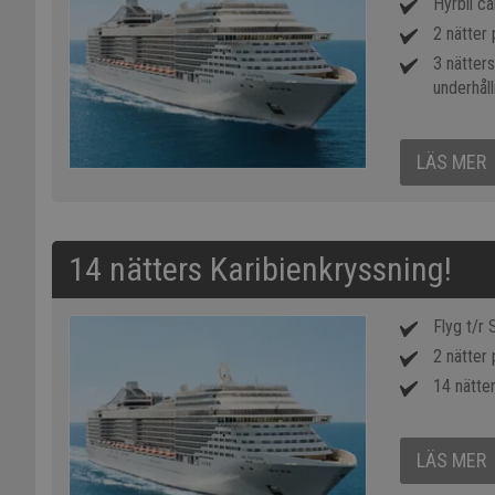
Hyrbil c
2 nätter 
3 nätter
underhåll
LÄS MER
14 nätters Karibienkryssning!
Flyg t/r
2 nätter 
14 nätter
LÄS MER