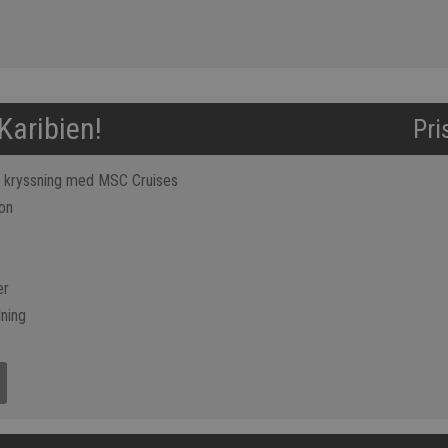
Karibien!
Pri
s kryssning med MSC Cruises
on
er
lning