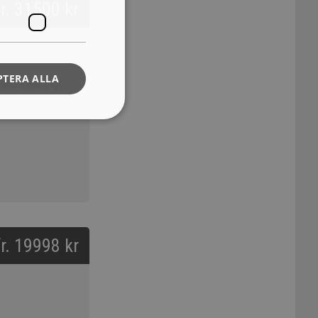
fr. 31500 kr
PTERA ALLA
underhållning!
fr. 19998 kr