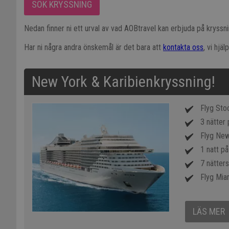
SÖK KRYSSNING
Nedan finner ni ett urval av vad AOBtravel kan erbjuda på kryssni
Har ni några andra önskemål är det bara att
kontakta oss
, vi hj
New York & Karibienkryssning!
Flyg Sto
3 nätter 
Flyg New
1 natt på
7 nätters
Flyg Mia
LÄS MER