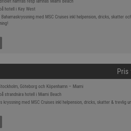
abriolet hämtas resp lämnas Miami Beach
på hotell i Key West
s Bahamaskryssning med MSC Cruises inkl helpension, dricks, skatter och
ning!
Pris
 Stockholm, Göteborg och Köpenhamn – Miami
på strandnära hotell i Miami Beach
s kryssning med MSC Cruises inkl helpension, dricks, skatter & trevlig un