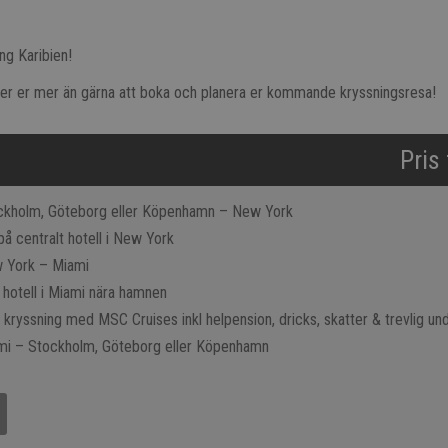
ng Karibien!
älper er mer än gärna att boka och planera er kommande kryssningsresa!
Pris
ckholm, Göteborg eller Köpenhamn – New York
på centralt hotell i New York
 York – Miami
 hotell i Miami nära hamnen
 kryssning med MSC Cruises inkl helpension, dricks, skatter & trevlig und
mi – Stockholm, Göteborg eller Köpenhamn