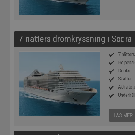
7 nätters drömkryssning i Södra 
7 nätter
Helpensi
Dricks
Skatter
Aktivitet
Underhål
LÄS MER