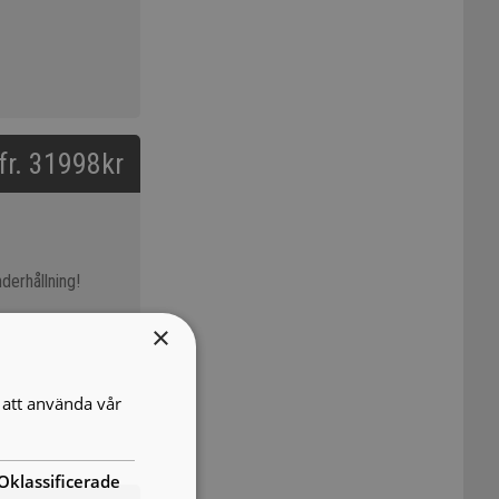
 fr. 31998kr
derhållning!
×
att använda vår
Oklassificerade