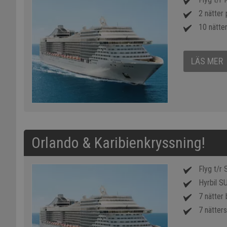
2 nätter 
10 nätter
LÄS MER
Orlando & Karibienkryssning!
Flyg t/r
Hyrbil SU
7 nätter
7 nätters