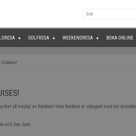
LSRESA
GOLFRESA
WEEKENDRESA
BOKA ONLINE
 Cruises!
ISES!
 mycket så möjligt av Karibien! Hela Karibien är välsignat med ett drömkl
le och San Juan.