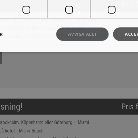
Pris 
 Stockholm, Göteborg eller Köpenhamn – Barbados
på 4 stjärnigt hotell inkl frukost på Barbados
ER
AVVISA ALLT
ACCE
s kryssning med MSC Cruises inkl helpension, dricks, skatter och trevlig 
sning!
Pris 
 Stockholm, Köpenhamn eller Göteborg – Miami
på hotell i Miami Beach