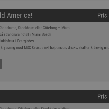
ld America!
Pris
 Köpenhamn, Stockholm eller Göteborg – Miami
på strandnära hotell i Miami Beach
 luftbåttur i Everglades
 kryssning med MSC Cruises inkl helpension, dricks, skatter & trevlig und
Pris
 Köpenhamn, Göteborg eller Stockholm – Miami