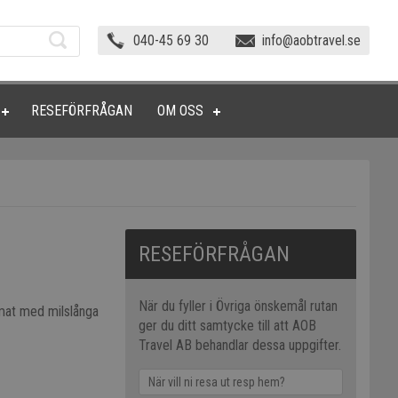
040-45 69 30
info@aobtravel.se
RESEFÖRFRÅGAN
OM OSS
RESEFÖRFRÅGAN
När du fyller i Övriga önskemål rutan
imat med milslånga
ger du ditt samtycke till att AOB
Travel AB behandlar dessa uppgifter.