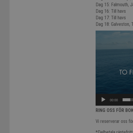
Dag 15: Falmouth, 
Dag 16: Till havs
Dag 17: Till havs
Dag 18: Galveston, 
Video
Player
00:00
RING OSS FÖR BO
Vi reserverar oss för
*Delbetala räntefrit