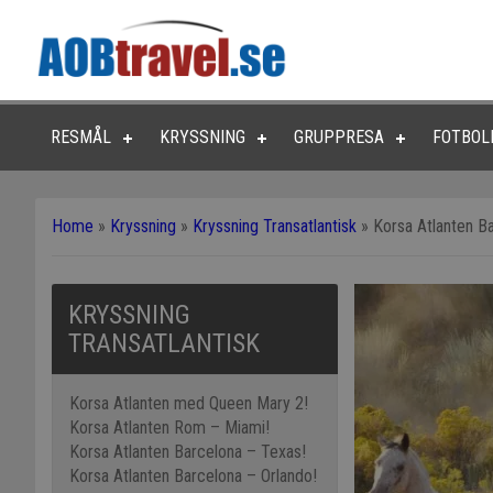
RESMÅL
KRYSSNING
GRUPPRESA
FOTBOL
Home
»
Kryssning
»
Kryssning Transatlantisk
»
Korsa Atlanten B
KRYSSNING
TRANSATLANTISK
Korsa Atlanten med Queen Mary 2!
Korsa Atlanten Rom – Miami!
Korsa Atlanten Barcelona – Texas!
Korsa Atlanten Barcelona – Orlando!