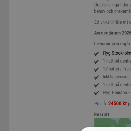
Det finns inga tider 
behov och önskemål. 
Ett unikt tillfälle at
Avresedatum 202
I resans pris ingår
Flyg Stockholm
1 natt på centra
17 nätters Tra
Inkl helpension,
1 natt på centra
Flyg Houston –
24500 kr
Pris: fr.
pe
Resrutt: