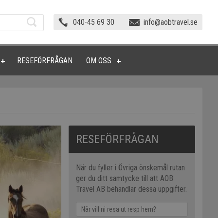
040-45 69 30
info@aobtravel.se
RESEFÖRFRÅGAN
OM OSS
RESEFÖRFRÅGAN
När du fyller i Övriga önskemål rutan
ger du ditt samtycke till att AOB
Travel AB behandlar dessa uppgifter.