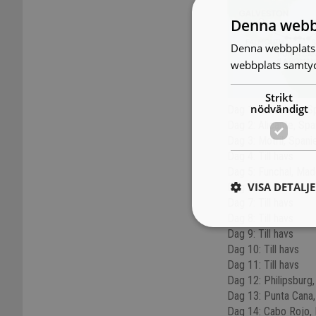
Denna webb
Denna webbplats 
webbplats samtyck
Strikt
nödvändigt
Dag 1: Barcelona, S
Dag 2: Alicante, Spa
Dag 3: Motril, Spani
Dag 4: Till havs
Dag 5: Funchal, Mad
VISA DETALJ
Dag 6: Till havs
Dag 7: Till havs
Dag 8: Till havs
Dag 9: Till havs
Dag 10: Till havs
Dag 11: Till havs
Dag 12: Philipsburg
Dag 13: Punta Cana
Dag 14: Cabo Rojo,