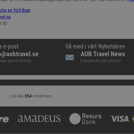
icka en förfrågan
vel.se
9 30
a e-post
Gå med i vårt Nyhetsbrev
o@aobtravel.se
AOB Travel News
ickar gärna förslag!
Erbjudande och nyheter!