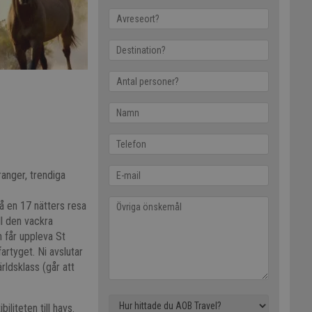
anger, trendiga
å en 17 nätters resa
ll den vackra
h får uppleva St
artyget. Ni avslutar
ldsklass (går att
liteten till havs.