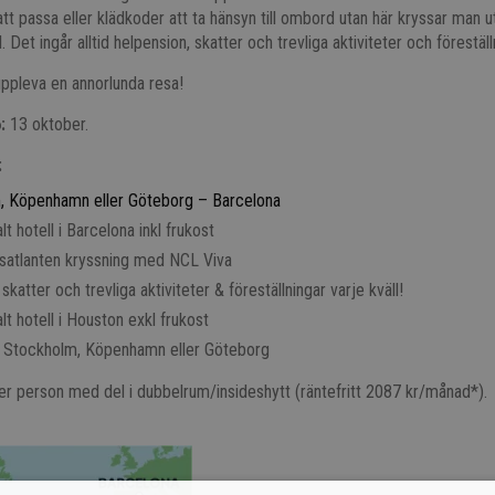
att passa eller klädkoder att ta hänsyn till ombord utan här kryssar man u
Det ingår alltid helpension, skatter och trevliga aktiviteter och föreställ
t uppleva en annorlunda resa!
6:
13 oktober.
:
, Köpenhamn eller Göteborg – Barcelona
lt hotell i Barcelona inkl frukost
nsatlanten kryssning med NCL Viva
 skatter och trevliga aktiviteter & föreställningar varje kväll!
lt hotell i Houston exkl frukost
 Stockholm, Köpenhamn eller Göteborg
r person med del i dubbelrum/insideshytt (räntefritt 2087 kr/månad*).