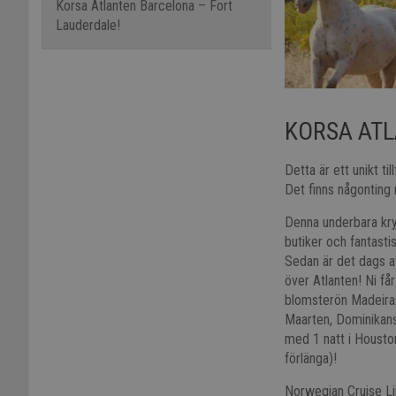
Korsa Atlanten Barcelona – Fort
Lauderdale!
KORSA ATL
Detta är ett unikt til
Det finns någonting 
Denna underbara kry
butiker och fantastis
Sedan är det dags a
över Atlanten! Ni få
blomsterön Madeira. 
Maarten, Dominikansk
med 1 natt i Housto
förlänga)!
Norwegian Cruise Lin