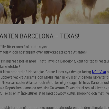
ANTEN BARCELONA – TEXAS!
lfälle för er som älskar att kryssa!
magiskt och nostalgiskt över uttrycket att korsa Atlanten!
ssningsresa börjar med 1 natt i mysiga Barcelona, känt för tapas restaur
ka arkitektur!
tt kliva ombord på Norwegian Cruise Lines nya design fartyg
NCL Viva
p
r uppleva vackra Alicante och Motril innan ni kryssar ut genom Gibraltar ti
Ni korsar sedan Atlanten och når efter några dagar till havs Karibien oc
a Republiken, Jamaica och sist Galveston Texas där ni också kliver av f
n, Texas en mångkulturell stad med cowboy kultur, shopping och mat i vär
e står för den något mer avslappnade atmosfären och den ultimata flexibi