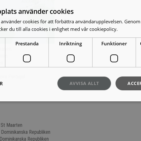
plats använder cookies
använder cookies för att förbättra användarupplevelsen. Genom 
er du till alla cookies i enlighet med vår cookiepolicy.
Läs mer
Prestanda
Inriktning
Funktioner
panien
nien
en
eira Portugal
ER
AVVISA ALLT
ACCE
, St Maarten
, Dominikanska Republiken
 Dominikanska Republiken