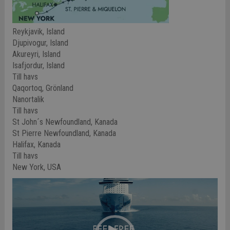
Reykjavik, Island
Djupivogur, Island
Akureyri, Island
Isafjordur, Island
Till havs
Qaqortoq, Grönland
Nanortalik
Till havs
St John´s Newfoundland, Kanada
St Pierre Newfoundland, Kanada
Halifax, Kanada
Till havs
New York, USA
Video
Player