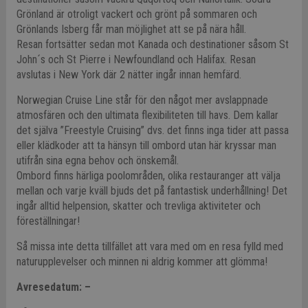
Grönland är otroligt vackert och grönt på sommaren och
Grönlands Isberg får man möjlighet att se på nära håll.
Resan fortsätter sedan mot Kanada och destinationer såsom St
John´s och St Pierre i Newfoundland och Halifax. Resan
avslutas i New York där 2 nätter ingår innan hemfärd.
Norwegian Cruise Line står för den något mer avslappnade
atmosfären och den ultimata flexibiliteten till havs. Dem kallar
det själva ”Freestyle Cruising” dvs. det finns inga tider att passa
eller klädkoder att ta hänsyn till ombord utan här kryssar man
utifrån sina egna behov och önskemål.
Ombord finns härliga poolområden, olika restauranger att välja
mellan och varje kväll bjuds det på fantastisk underhållning! Det
ingår alltid helpension, skatter och trevliga aktiviteter och
föreställningar!
Så missa inte detta tillfället att vara med om en resa fylld med
naturupplevelser och minnen ni aldrig kommer att glömma!
Avresedatum: –