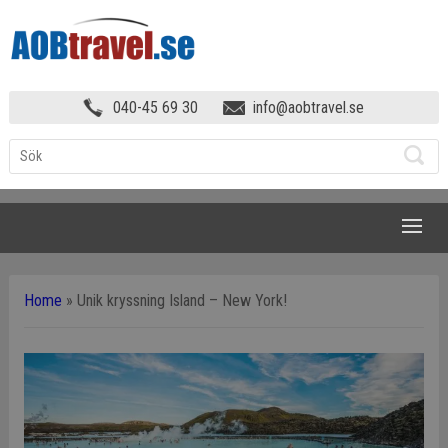
040-45 69 30
info@aobtravel.se
NAVIGATION
Home
»
Unik kryssning Island – New York!