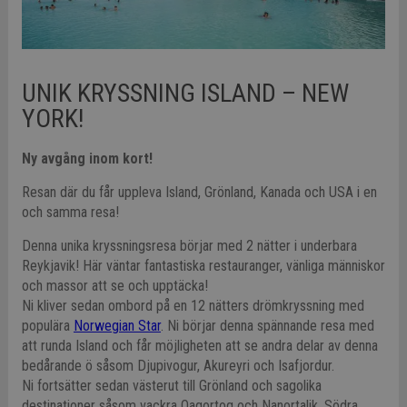
UNIK KRYSSNING ISLAND – NEW
YORK!
Ny avgång inom kort!
Resan där du får uppleva Island, Grönland, Kanada och USA i en
och samma resa!
Denna unika kryssningsresa börjar med 2 nätter i underbara
Reykjavik! Här väntar fantastiska restauranger, vänliga människor
och massor att se och upptäcka!
Ni kliver sedan ombord på en 12 nätters drömkryssning med
populära
Norwegian Star
. Ni börjar denna spännande resa med
att runda Island och får möjligheten att se andra delar av denna
bedårande ö såsom Djupivogur, Akureyri och Isafjordur.
Ni fortsätter sedan västerut till Grönland och sagolika
destinationer såsom vackra Qaqortoq och Nanortalik. Södra