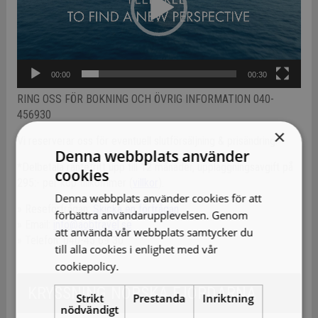
00:00
00:30
RING OSS FÖR BOKNING OCH ÖVRIG INFORMATION 040-
456930
×
Vi reserverar oss för eventuell slutförsäljning & prisändring.
Denna webbplats använder
*Delbetala räntefritt upp till 12 månader, uppläggningsavgift på
cookies
295:- per köp tillkommer (
villkor
).
Denna webbplats använder cookies för att
» Reseförfrågan:
Skicka en förfrågan
förbättra användarupplevelsen. Genom
» Email:
info@aobtravel.se
att använda vår webbplats samtycker du
» Telefon: 040-45 69 30
till alla cookies i enlighet med vår
cookiepolicy.
Läs mer
KRYSSNING NORSKA FJORDARNA
Strikt
Prestanda
Inriktning
nödvändigt