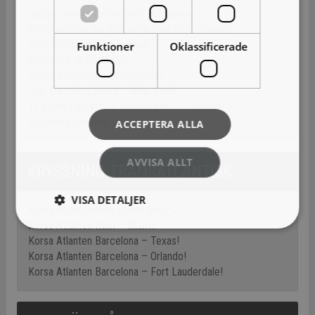
Upplev norska kusten med Hurtigruten!
Kryssning Norska Fjordarna med MSC Cruises!
Drömkryssning till Nordkap!
Funktioner
Oklassificerade
Kryssning till Svalbard!
Island & kryssning till Grönland!
Unik kryssning Island – New York!
11 nätters kryssning Köpenhamn – Lissabon!
Kryssning Brittiska öarna!
ACCEPTERA ALLA
AVVISA ALLT
KRYSSNING TRANSATLANTISK
VISA DETALJER
Korsa Atlanten med Queen Mary 2!
Korsa Atlanten Rom – Miami!
Korsa Atlanten Barcelona – Texas!
Korsa Atlanten Barcelona – Orlando!
Korsa Atlanten Barcelona – Fort Lauderdale!