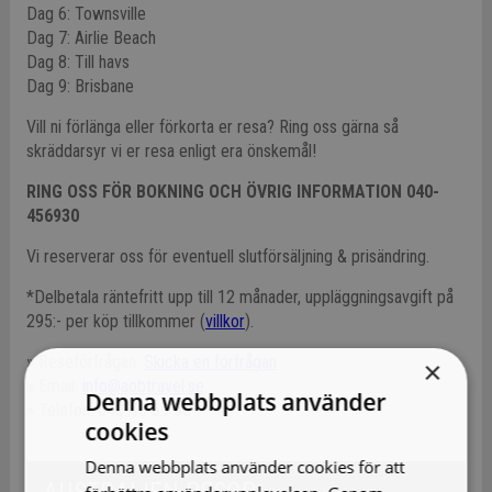
Dag 6: Townsville
Dag 7: Airlie Beach
Dag 8: Till havs
Dag 9: Brisbane
Vill ni förlänga eller förkorta er resa? Ring oss gärna så
skräddarsyr vi er resa enligt era önskemål!
RING OSS FÖR BOKNING OCH ÖVRIG INFORMATION 040-
456930
Vi reserverar oss för eventuell slutförsäljning & prisändring.
*Delbetala räntefritt upp till 12 månader, uppläggningsavgift på
295:- per köp tillkommer (
villkor
).
» Reseförfrågan:
Skicka en förfrågan
×
» Email:
info@aobtravel.se
Denna webbplats använder
» Telefon: 040-45 69 30
cookies
Denna webbplats använder cookies för att
AUSTRALIEN RESOR