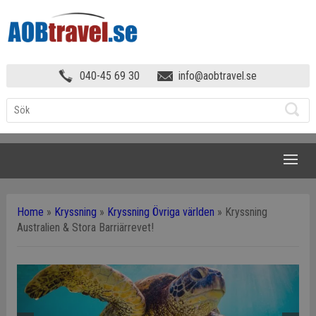
040-45 69 30
info@aobtravel.se
NAVIGATION
Home
»
Kryssning
»
Kryssning Övriga världen
»
Kryssning
Australien & Stora Barriärrevet!