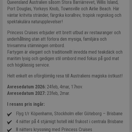
Queensland Australien såsom Stora Barriärrevet, Willis Island,
Port Douglas, Yorkeys Knob, Townsville och Airlie Beach. Här
väntar kritvita stränder, färgrika korallrev, tropisk regnskog och
spektakulära naturupplevelser!
Princess Cruises erbjuder ett brett utbud av restauranger och
underhållning utan att förlora den mysiga, familjära och
trivsamma stämningen ombord.
Fartygen är elegant och traditionellt inredda med teakdäck och
maritim lyxig och gedigen stil ombord med fokus på god mat
och högklassig service.
Helt enkelt en oförglömlig resa till Australiens magiska östkust!
Avresedatum 2026:
24feb, 4mar, 17nov.
Avresedatum 2027:
23feb, 2mar.
I resans pris ingår:
Flyg t/r Köpenhamn, Stockholm eller Göteborg – Brisbane
4 nätter på 4 stjärnigt hotell inkl frukost i centrala Brisbane
8 nätters kryssning med Princess Cruises