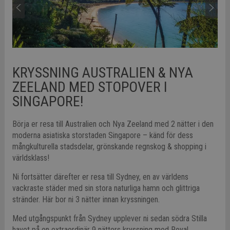
KRYSSNING AUSTRALIEN & NYA
ZEELAND MED STOPOVER I
SINGAPORE!
Börja er resa till Australien och Nya Zeeland med 2 nätter i den
moderna asiatiska storstaden Singapore – känd för dess
mångkulturella stadsdelar, grönskande regnskog & shopping i
världsklass!
Ni fortsätter därefter er resa till Sydney, en av världens
vackraste städer med sin stora naturliga hamn och glittriga
stränder. Här bor ni 3 nätter innan kryssningen.
Med utgångspunkt från Sydney upplever ni sedan södra Stilla
havet på en extraordinär 9 nätters kryssning med Royal