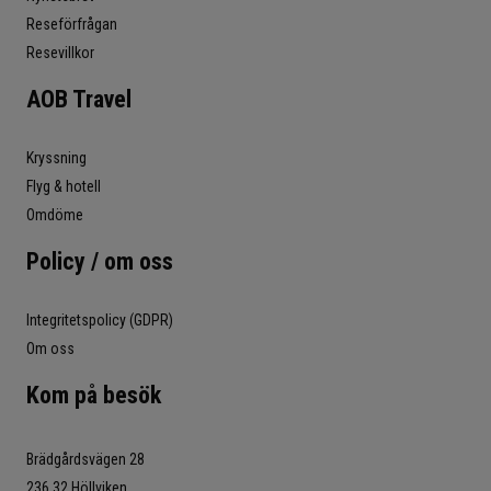
Reseförfrågan
Resevillkor
AOB Travel
Kryssning
Flyg & hotell
Omdöme
Policy / om oss
Integritetspolicy (GDPR)
Om oss
Kom på besök
Brädgårdsvägen 28
236 32 Höllviken