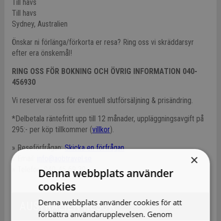
Till havs
Till havs
Sydney, Australien
Önskar ni förlänga/förkorta er resa? Ring oss vi skräddarsyr
efter era önskemål!
RING OSS FÖR BOKNING OCH ÖVRIG INFORMATION 040-
456930
Vi reserverar oss för eventuell slutförsäljning & prisändring.
*Delbetala räntefritt upp till 12 månader, uppläggningsavgift på
295:- per köp tillkommer (
villkor
).
» Reseförfrågan:
Skicka en förfrågan
×
» Email:
info@aobtravel.se
» Telefon: 040-45 69 30
Denna webbplats använder
cookies
Denna webbplats använder cookies för att
AUSTRALIEN RESOR
förbättra användarupplevelsen. Genom