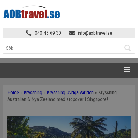
040-45 69 30
info@aobtravel.se
NAVIGATION
Home
»
Kryssning
»
Kryssning Övriga världen
»
Kryssning
Australien & Nya Zeeland med stopover i Singapore!