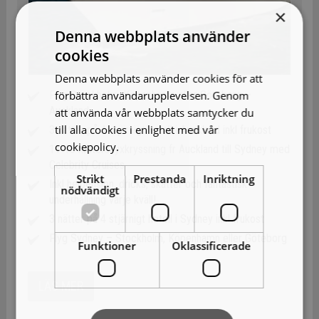
×
Denna webbplats använder
cookies
Denna webbplats använder cookies för att
förbättra användarupplevelsen. Genom
Flyg Stockholm, Köpenhamn eller Göteborg –
Auckland
att använda vår webbplats samtycker du
till alla cookies i enlighet med vår
3 nätter på 4 stjärnigt hotell i Auckland inkl frukost
cookiepolicy.
Läs mer
11-13 nätters lyxkryssning fr Auckland till Sydney med
Celebrity Cruises
Strikt
Prestanda
Inriktning
Inkl helpension, dricks, skatter och fantastisk
nödvändigt
underhållning varje kväll!
3 nätter på 4 stjärnigt hotell i Sydney inkl frukost
Flyg Sydney – Stockholm, Köpenhamn eller Göteborg
Funktioner
Oklassificerade
LÄS MER