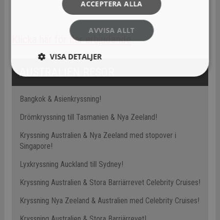
ACCEPTERA ALLA
AVVISA ALLT
Klicka här för fler erbjudande
VISA DETALJER
AUSTRALIEN RESOR
Bangkok & Asienkryssning!
Drömkryssning till Tasmanien & Nya Zeeland!
Kryssning Australien & Nya Zeeland med stopover i
Singapore!
Lyxkryssning Auckland till Sydney!
Kryssning Australien & Stora Barriärrevet Celebrity Cruises!
Kryssning Nya Zeeland & Australien med Celebrity Cruises!
Kryssning Australien & Stora Barriärrevet!