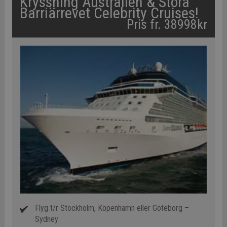
Kryssning Australien & Stora
Barriärrevet Celebrity Cruises!
Pris fr. 38998kr
Flyg t/r Stockholm, Köpenhamn eller Göteborg –
Sydney