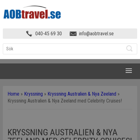
040-45 69 30
info@aobtravel.se
NAVIGATION
Home
»
Kryssning
»
Kryssning Australien & Nya Zeeland
»
Kryssning Australien & Nya Zeeland med Celebrity Cruises!
KRYSSNING AUSTRALIEN & NYA