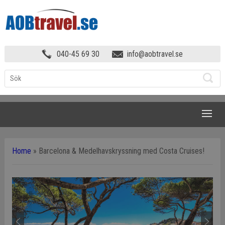
040-45 69 30
info@aobtravel.se
NAVIGATION
Home
»
Barcelona & Medelhavskryssning med Costa Cruises!