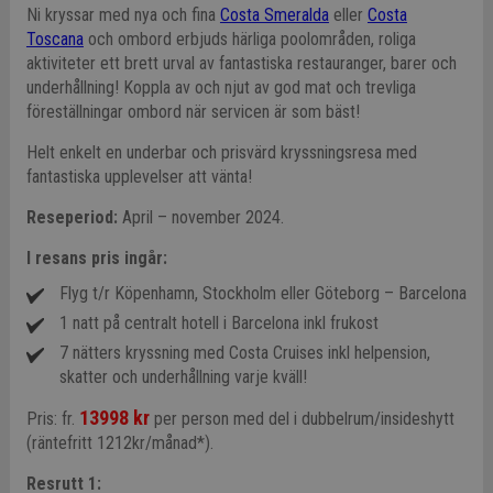
Ni kryssar med nya och fina
Costa Smeralda
eller
Costa
Toscana
och o
mbord erbjuds härliga poolområden, roliga
aktiviteter ett brett urval av fantastiska restauranger, barer och
underhållning! Koppla av och njut av god mat och trevliga
föreställningar ombord när servicen är som bäst!
Helt enkelt en underbar och prisvärd kryssningsresa med
fantastiska upplevelser att vänta!
Reseperiod:
April – november 2024.
I resans pris ingår:
Flyg t/r Köpenhamn, Stockholm eller Göteborg – Barcelona
1 natt på centralt hotell i Barcelona inkl frukost
7 nätters kryssning med Costa Cruises inkl helpension,
skatter och underhållning varje kväll!
13998 kr
Pris: fr.
per person med del i dubbelrum/insideshytt
(räntefritt 1212kr/månad*).
Resrutt 1: