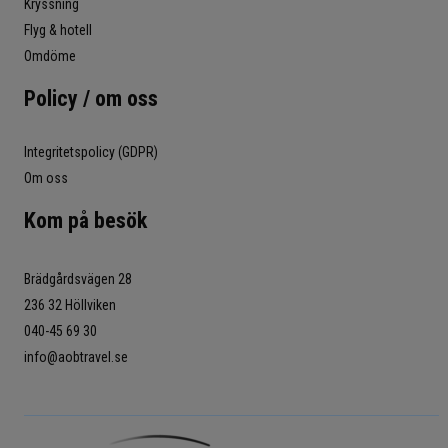
Kryssning
Flyg & hotell
Omdöme
Policy / om oss
Integritetspolicy (GDPR)
Om oss
Kom på besök
Brädgårdsvägen 28
236 32 Höllviken
040-45 69 30
info@aobtravel.se