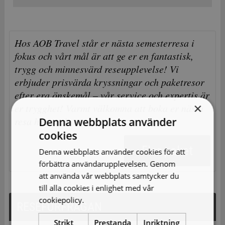
Hos AOB Travel står er nästa semesterresa i
fokus och vårt mål är att ge er en fantastisk,
trygg och minnesvärd reseupplevelse! Vi
erbjuder prisvärda kryssningar och paketresor
efter era önskemål – vår service och expertis är
×
er trygghet! Varmt välkomna att boka er nästa
resa hos oss!
Denna webbplats använder
cookies
Fler paket
Denna webbplats använder cookies för att
förbättra användarupplevelsen. Genom
att använda vår webbplats samtycker du
till alla cookies i enlighet med vår
cookiepolicy.
Läs mer
RESEFÖRFRÅGAN
Strikt
Prestanda
Inriktning