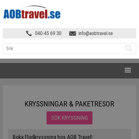
040-45 69 30
info@aobtravel.se
NAVIGATION
KRYSSNINGAR & PAKETRESOR
SÖK KRYSSNING
Boka Flodkryssning hos AOB Travel!