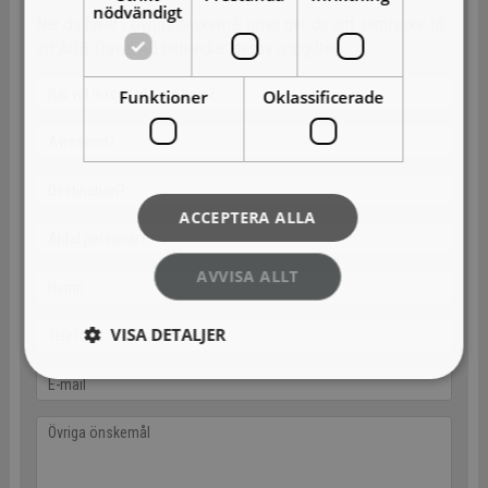
nödvändigt
När du fyller i Övriga önskemål rutan ger du ditt samtycke till
att AOB Travel AB behandlar dessa uppgifter.
Funktioner
Oklassificerade
ACCEPTERA ALLA
AVVISA ALLT
VISA DETALJER