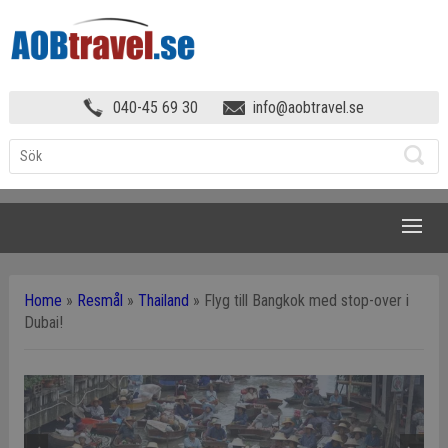
040-45 69 30
info@aobtravel.se
NAVIGATION
Home
»
Resmål
»
Thailand
»
Flyg till Bangkok med stop-over i
Dubai!