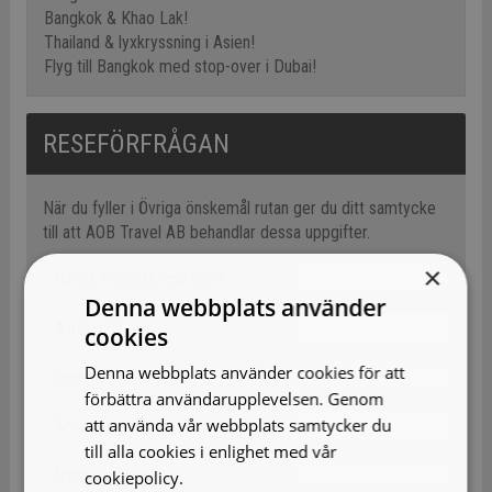
Bangkok & Khao Lak!
Thailand & lyxkryssning i Asien!
Flyg till Bangkok med stop-over i Dubai!
RESEFÖRFRÅGAN
När du fyller i Övriga önskemål rutan ger du ditt samtycke
till att AOB Travel AB behandlar dessa uppgifter.
×
Denna webbplats använder
cookies
Denna webbplats använder cookies för att
förbättra användarupplevelsen. Genom
att använda vår webbplats samtycker du
till alla cookies i enlighet med vår
cookiepolicy.
Läs mer