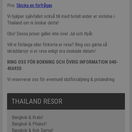
Pris:
Skicka en förfrågan
Vi hjälper självfallet också till med hotell under er vistelse i
Thailand om ni önskar detta!
Obs! Dessa priser gäller inte över Jul och Nyår.
Vill ni förlänga eller förkorta er resa? Ring oss gärna så
skräddarsyr vi er resa enligt era önskade datum!
RING OSS FÖR BOKNING OCH ÖVRIG INFORMATION 040-
456930
Vi reserverar oss för eventuell slutförsäljning & prisändring.
THAILAND RESOR
Bangkok & Krabi!
Bangkok & Phuket!
Bangkok & Koh Samui!