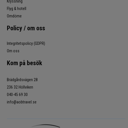
Kryssning
Flyg & hotell
Omdöme
Policy / om oss
Integritetspolicy (GDPR)
Om oss
Kom på besök
Brädgårdsvägen 28
236 32 Höllviken
040-45 69 30
info@aobtravel.se