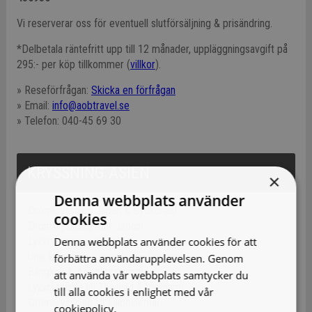
Vi reserverar oss för eventuell slutförsäljning & prisändring.
*Delbetala räntefritt upp till 12 månader, uppläggningsavgift på
295:- per köp tillkommer (
villkor
).
» Reseförfrågan:
Skicka en förfrågan
» Email:
info@aobtravel.se
» Telefon: 040-45 69 30
KRYSSNING ASIEN
×
Denna webbplats använder
Drömkryssning Japan & Sydkorea!
cookies
Drömkryssning runt Japan!
Denna webbplats använder cookies för att
Lyxkryssning i Japan!
Unik kryssning Singapore – Sydney!
förbättra användarupplevelsen. Genom
Bangkok & Asienkryssning!
att använda vår webbplats samtycker du
Lyxkryssning till Thailand & Vietnam!
till alla cookies i enlighet med vår
Drömkryssning till Filippinerna!
cookiepolicy.
Läs mer