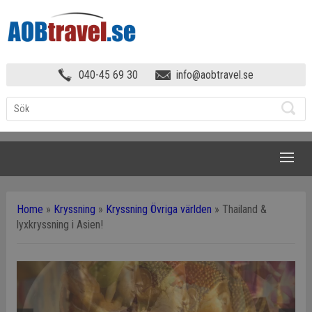
040-45 69 30
info@aobtravel.se
NAVIGATION
Home
»
Kryssning
»
Kryssning Övriga världen
»
Thailand &
lyxkryssning i Asien!