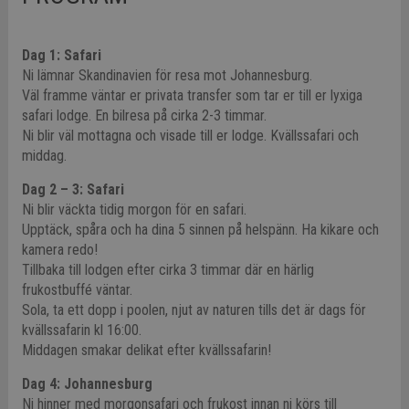
Dag 1: Safari
Ni lämnar Skandinavien för resa mot Johannesburg.
Väl framme väntar er privata transfer som tar er till er lyxiga
safari lodge. En bilresa på cirka 2-3 timmar.
Ni blir väl mottagna och visade till er lodge. Kvällssafari och
middag.
Dag 2 – 3: Safari
Ni blir väckta tidig morgon för en safari.
Upptäck, spåra och ha dina 5 sinnen på helspänn. Ha kikare och
kamera redo!
Tillbaka till lodgen efter cirka 3 timmar där en härlig
frukostbuffé väntar.
Sola, ta ett dopp i poolen, njut av naturen tills det är dags för
kvällssafarin kl 16:00.
Middagen smakar delikat efter kvällssafarin!
Dag 4: Johannesburg
Ni hinner med morgonsafari och frukost innan ni körs till