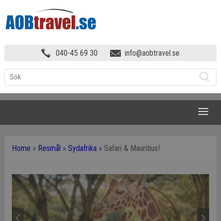
040-45 69 30
info@aobtravel.se
NAVIGATION
Home
»
Resmål
»
Sydafrika
»
Safari & Mauritius!