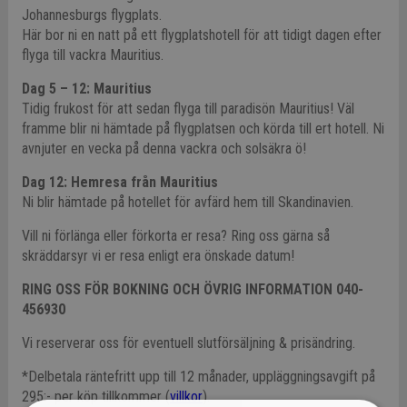
Johannesburgs flygplats.
Här bor ni en natt på ett flygplatshotell för att tidigt dagen efter
flyga till vackra Mauritius.
Dag 5 – 12: Mauritius
Tidig frukost för att sedan flyga till paradisön Mauritius! Väl
framme blir ni hämtade på flygplatsen och körda till ert hotell.
Ni
avnjuter en vecka på denna vackra och solsäkra ö!
Dag 12: Hemresa från Mauritius
Ni blir hämtade på hotellet för avfärd hem till Skandinavien.
Vill ni förlänga eller förkorta er resa? Ring oss gärna så
skräddarsyr vi er resa enligt era önskade datum!
RING OSS FÖR BOKNING OCH ÖVRIG INFORMATION 040-
456930
Vi reserverar oss för eventuell slutförsäljning & prisändring.
*Delbetala räntefritt upp till 12 månader, uppläggningsavgift på
295:- per köp tillkommer (
villkor
).