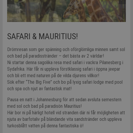
SAFARI & MAURITIUS!
Drömresan som ger spänning och oförglömliga minnen samt sol
och bad på paradisstränder – det bästa av 2 världar!
Ni startar denna sagolika resa med safari i vackra Pilanesberg i
Sydafrika. Här får ni uppleva förstklassig safari i öppna jeepar
och bli ett med naturen på de vilda djurens villkor!
Sök efter “The Big Five” och bo på lyxig safari lodge med pool
och spa och njut av fantastisk mat!
Pausa en natt i Johannesburg för att sedan avsluta semestern
med sol och bad på paradisön Mauritius!
Här bor ni på härligt hotell vid stranden där ni får möjligheten att
njuta av barfotaliv på bländande vita sandstränder och uppleva
turkosblått vatten på denna fantastiska ö!