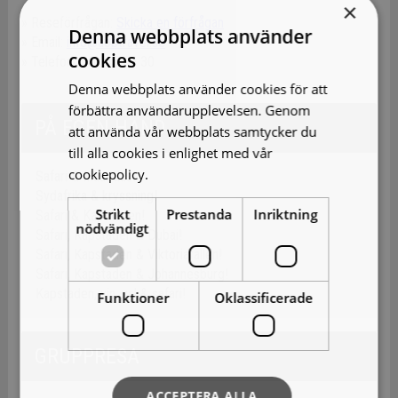
×
» Reseförfrågan:
Skicka en förfrågan
Denna webbplats använder
» Email:
info@aobtravel.se
cookies
» Telefon: 040-45 69 30
Denna webbplats använder cookies för att
förbättra användarupplevelsen. Genom
PÅ EGEN HAND
att använda vår webbplats samtycker du
till alla cookies i enlighet med vår
cookiepolicy.
Läs mer
Safari & Mauritius!
Sydafrika & kryssning!
Strikt
Prestanda
Inriktning
Safari & Kapstaden!
nödvändigt
Safari, Kapstaden & Dubai!
Safari, Kapstaden & Viktoriafallen!
Safari, Kapstaden & Johannesburg!
Kapstaden, vin, val & safari!
Funktioner
Oklassificerade
GRUPPRESA
ACCEPTERA ALLA