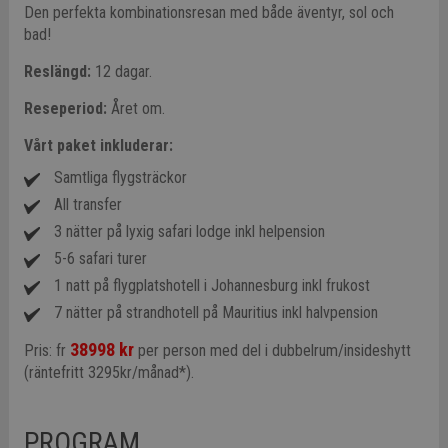
Den perfekta kombinationsresan med både äventyr, sol och
bad!
Reslängd:
12 dagar.
Reseperiod:
Året om.
Vårt paket inkluderar:
Samtliga flygsträckor
All transfer
3 nätter på lyxig safari lodge inkl helpension
5-6 safari turer
1 natt på flygplatshotell i Johannesburg inkl frukost
7 nätter på strandhotell på Mauritius inkl halvpension
38998 kr
Pris: fr
per person med del i dubbelrum/insideshytt
(räntefritt 3295kr/månad*).
PROGRAM