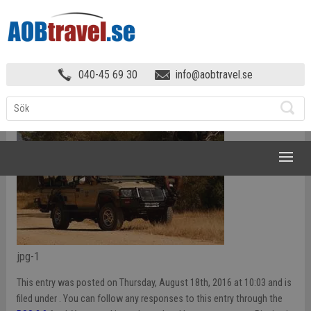
SYDAFRIKA – LANDET FÖR ALLA!
»
040-45 69 30
info@aobtravel.se
…………….
NAVIGATION
jpg-1
This entry was posted on Thursday, August 18th, 2016 at 10:03 and is
filed under . You can follow any responses to this entry through the