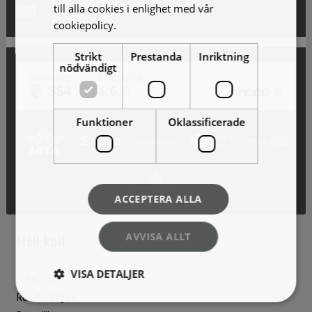
Reseförfrågan
till alla cookies i enlighet med vår
Vi skickar gärna förslag!
cookiepolicy.
Läs mer
Strikt
Prestanda
Inriktning
nödvändigt
Funktioner
Oklassificerade
ACCEPTERA ALLA
AVVISA ALLT
Håll koll
VISA DETALJER
Nyhetsbrev
Reseförfrågan