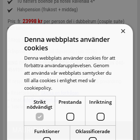
10 nätters boende på hotell Ravenala
4*
Halvpension (frukost + middag)
23998 kr
Pris: fr.
per person del i dubbelrum (couple suite)
och halvpension
×
Denna webbplats använder
Tillägg för All Inclusive: + ca 5 990:- per person
cookies
Frånpriset är baserat på lågsäsong (juni 2026).
Denna webbplats använder cookies för att
RING OSS FÖR BOKNING OCH ÖVRIG INFORMATION 040-
förbättra användarupplevelsen. Genom
456930
att använda vår webbplats samtycker du
till alla cookies i enlighet med vår
Vi reserverar oss för eventuell slutförsäljning & prisändring.
cookiepolicy.
Läs mer
» Reseförfrågan:
Skicka en förfrågan
» Email:
info@aobtravel.se
Strikt
Prestanda
Inriktning
nödvändigt
» Telefon: 040-45 69 30
MAURITIUS
Funktioner
Oklassificerade