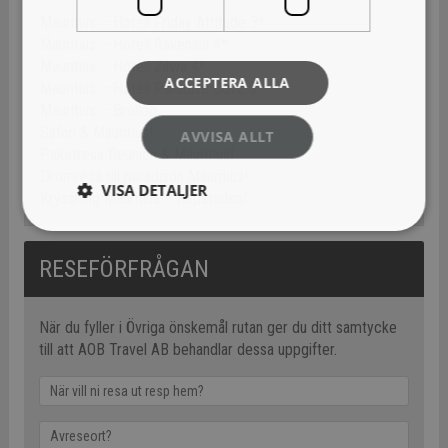
Mauritius – Hotell Friday Attitude 3*
Mauritius – Hotell Ravenala 4*
Mauritius – Hotell Zilwa 4*
ACCEPTERA ALLA
Mauritius – Hotell Paradise Cove 5*
Mauritius – Bröllop
Safari & Mauritius!
AVVISA ALLT
Paketresa Reunion & Mauritius!
Drömresa till paradisön Mauritius!
VISA DETALJER
Kryssning Mauritius – Kapstaden!
RESEFÖRFRÅGAN
När du fyller i Övriga önskemål rutan ger du ditt samtycke
till att AOB Travel AB behandlar dessa uppgifter.