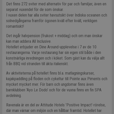
Det finns 272 sviter med alternativ för par och familjer, även en
separat vuxendel för de som önskar.
I vuxen delen har alla sviter havsutsikt över Indiska oceanen och
solnedgångarna framför ögonen kväll efter kväll, verkligen
romantiskt!
Det ingår halvpension (frukost + middag) och om man önskar
kan man addera All Inclusive.
Hotellet erbjuder en Dine Around-upplevelse i 7 av de 10
restaurangerna. Varje restaurang har sin egen stil både i den
konstnärliga inredningen och i köket. Som gäst kan du välja allt
från BBQ vid stranden till äkta italienskt.
Av aktiviteterna på hotellet finns bl.a. matlagningskurser,
kajakpaddling på floden och cykeltur till Pointe aux Piments och
mycket mycket mer. För barn och ungdomar finns även
barnklubben ’Ayo Le Dodo’ och för de vuxna finns en fin SPA
avdelning.
Ravenala är en del av Attitude Hotels ’Positive Impact’-rörelse,
där man värnar om miljön och en hållbar framtid. Hotellet har