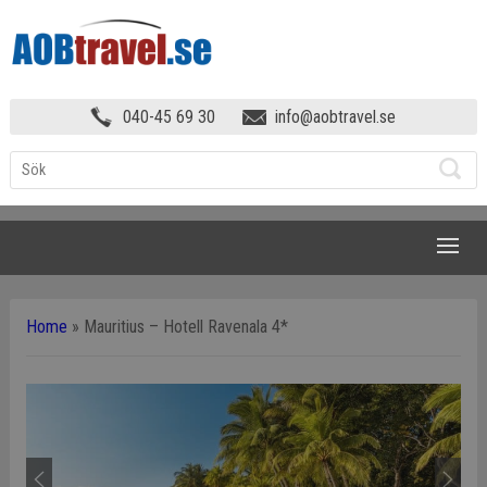
040-45 69 30
info@aobtravel.se
NAVIGATION
Home
»
Mauritius – Hotell Ravenala 4*