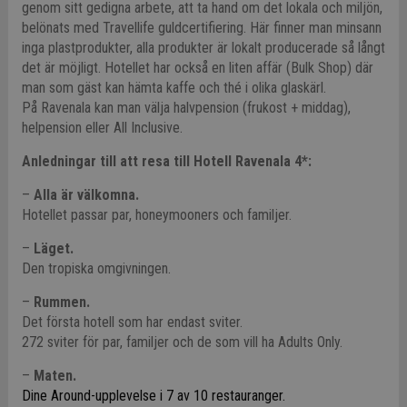
genom sitt gedigna arbete, att ta hand om det lokala och miljön,
belönats med Travellife guldcertifiering. Här finner man minsann
inga plastprodukter, alla produkter är lokalt producerade så långt
det är möjligt. Hotellet har också en liten affär (Bulk Shop) där
man som gäst kan hämta kaffe och thé i olika glaskärl.
På Ravenala kan man välja halvpension (frukost + middag),
helpension eller All Inclusive.
Anledningar till att resa till Hotell Ravenala 4*:
–
Alla är välkomna.
Hotellet passar par, honeymooners och familjer.
–
Läget.
Den tropiska omgivningen.
–
Rummen.
Det första hotell som har endast sviter.
272 sviter för par, familjer och de som vill ha Adults Only.
–
Maten.
Dine Around-upplevelse i 7 av 10 restauranger.