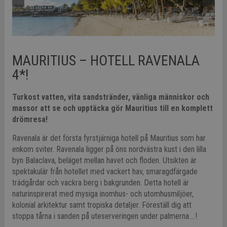
MAURITIUS – HOTELL RAVENALA
4*!
Turkost vatten, vita sandstränder, vänliga människor och
massor att se och upptäcka gör Mauritius till en komplett
drömresa!
Ravenala är det första fyrstjärniga hotell på Mauritius som har
enkom sviter. Ravenala ligger på öns nordvästra kust i den lilla
byn Balaclava, beläget mellan havet och floden. Utsikten är
spektakulär från hotellet med vackert hav, smaragdfärgade
trädgårdar och vackra berg i bakgrunden. Detta hotell är
naturinspirerat med mysiga inomhus- och utomhusmiljöer,
kolonial arkitektur samt tropiska detaljer. Föreställ dig att
stoppa tårna i sanden på uteserveringen under palmerna….!