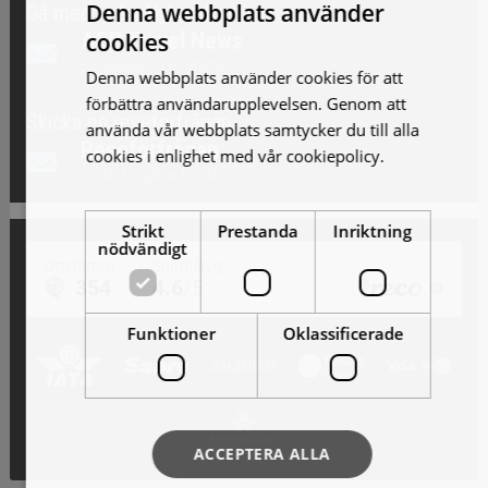
Denna webbplats använder
Gå med i vårt Nyhetsbrev
cookies
AOB Travel News
Erbjudande och nyheter!
Denna webbplats använder cookies för att
förbättra användarupplevelsen. Genom att
Skicka en reseförfrågan
använda vår webbplats samtycker du till alla
Reseförfrågan
cookies i enlighet med vår cookiepolicy.
Läs
Vi skickar gärna förslag!
mer
Strikt
Prestanda
Inriktning
nödvändigt
Funktioner
Oklassificerade
ACCEPTERA ALLA