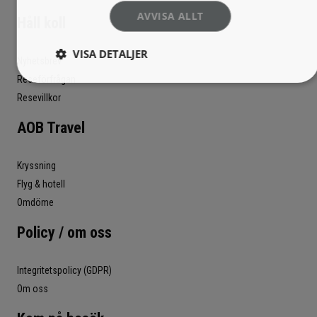
AVVISA ALLT
Håll koll
VISA DETALJER
Nyhetsbrev
Reseförfrågan
Resevillkor
AOB Travel
Kryssning
Flyg & hotell
Omdöme
Policy / om oss
Integritetspolicy (GDPR)
Om oss