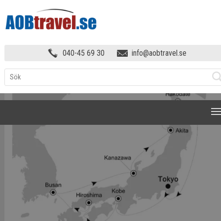
LYXKRYSSNING I JAPAN MED
040-45 69 30
info@aobtravel.se
SILVERSEA!
»
KARTA
NAVIGATION