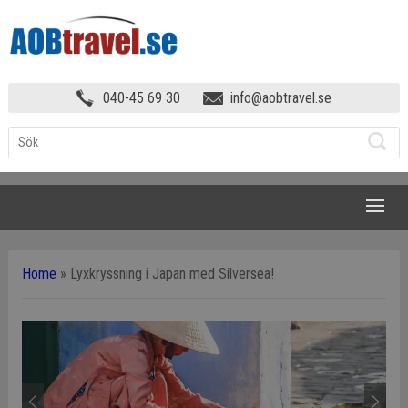
040-45 69 30
info@aobtravel.se
NAVIGATION
Home
»
Lyxkryssning i Japan med Silversea!