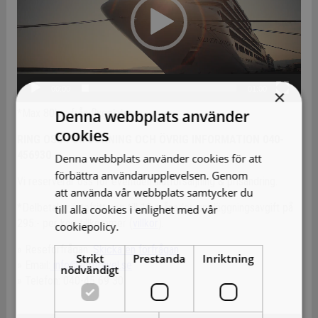
00:00
01:00
×
Denna webbplats använder
*Max 80km från flygplatsen.
cookies
RING OSS FÖR BOKNING OCH ÖVRIG INFORMATION 040-
456930
Denna webbplats använder cookies för att
förbättra användarupplevelsen. Genom
Vi reserverar oss för eventuell slutförsäljning & prisändring.
att använda vår webbplats samtycker du
*Delbetala räntefritt upp till 12 månader, uppläggningsavgift på
till alla cookies i enlighet med vår
295:- per köp tillkommer (
villkor
).
cookiepolicy.
Läs mer
» Reseförfrågan:
Skicka en förfrågan
Strikt
Prestanda
Inriktning
» Email:
info@aobtravel.se
nödvändigt
» Telefon: 040-45 69 30