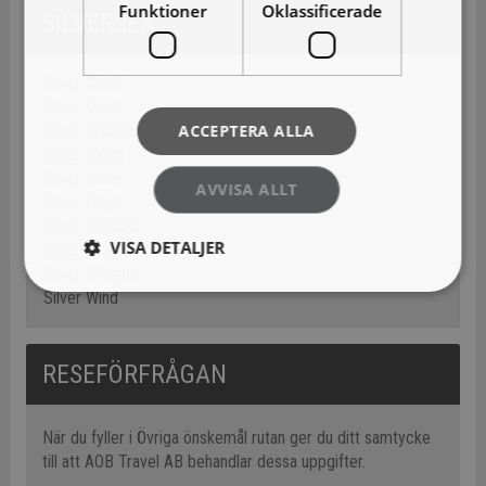
Funktioner
Oklassificerade
SILVERSEA
Silver Cloud
Silver Dawn
ACCEPTERA ALLA
Silver Explorer
Silver Moon
Silver Muse
AVVISA ALLT
Silver Origin
Silver Shadow
VISA DETALJER
Silver Spirit
Silver Whisper
Silver Wind
RESEFÖRFRÅGAN
När du fyller i Övriga önskemål rutan ger du ditt samtycke
till att AOB Travel AB behandlar dessa uppgifter.