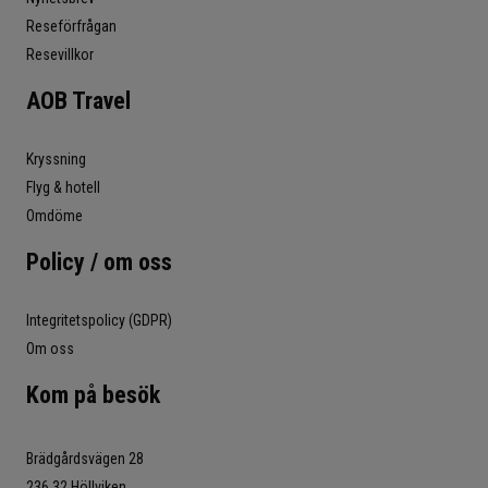
Reseförfrågan
Resevillkor
AOB Travel
Kryssning
Flyg & hotell
Omdöme
Policy / om oss
Integritetspolicy (GDPR)
Om oss
Kom på besök
Brädgårdsvägen 28
236 32 Höllviken