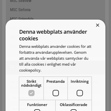
MSC Seaview
MSC Sinfonia
MSC Splendida
×
MSC Virtuosa
Denna webbplats använder
cookies
MSC World America
Denna webbplats använder cookies för att
MSC World Europa
förbättra användarupplevelsen. Genom
att använda vår webbplats samtycker du
till alla cookies i enlighet med vår
RESEFÖRFRÅGAN
cookiepolicy.
Läs mer
Strikt
Prestanda
Inriktning
När du fyller i Övriga önskemål rutan ger du ditt samtycke
nödvändigt
till att AOB Travel AB behandlar dessa uppgifter.
Funktioner
Oklassificerade