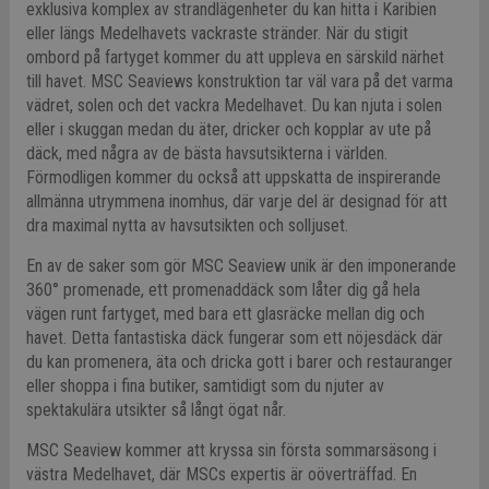
exklusiva komplex av strandlägenheter du kan hitta i Karibien
eller längs Medelhavets vackraste stränder. När du stigit
ombord på fartyget kommer du att uppleva en särskild närhet
till havet. MSC Seaviews konstruktion tar väl vara på det varma
vädret, solen och det vackra Medelhavet. Du kan njuta i solen
eller i skuggan medan du äter, dricker och kopplar av ute på
däck, med några av de bästa havsutsikterna i världen.
Förmodligen kommer du också att uppskatta de inspirerande
allmänna utrymmena inomhus, där varje del är designad för att
dra maximal nytta av havsutsikten och solljuset.
En av de saker som gör MSC Seaview unik är den imponerande
360° promenade, ett promenaddäck som låter dig gå hela
vägen runt fartyget, med bara ett glasräcke mellan dig och
havet. Detta fantastiska däck fungerar som ett nöjesdäck där
du kan promenera, äta och dricka gott i barer och restauranger
eller shoppa i fina butiker, samtidigt som du njuter av
spektakulära utsikter så långt ögat når.
MSC Seaview kommer att kryssa sin första sommarsäsong i
västra Medelhavet, där MSCs expertis är oöverträffad. En